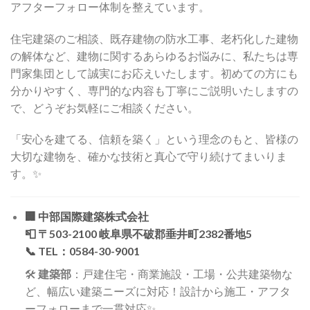
アフターフォロー体制を整えています。
住宅建築のご相談、既存建物の防水工事、老朽化した建物
の解体など、建物に関するあらゆるお悩みに、私たちは専
門家集団として誠実にお応えいたします。初めての方にも
分かりやすく、専門的な内容も丁寧にご説明いたしますの
で、どうぞお気軽にご相談ください。
「安心を建てる、信頼を築く」という理念のもと、皆様の
大切な建物を、確かな技術と真心で守り続けてまいりま
す。✨
🏢
中部国際建築株式会社
📮 〒503-2100 岐阜県不破郡垂井町2382番地5
📞 TEL：0584-30-9001
🛠️
建築部
：戸建住宅・商業施設・工場・公共建築物な
ど、幅広い建築ニーズに対応！設計から施工・アフタ
ーフォローまで一貫対応✨