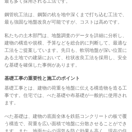
最も多く採用される工法です。
鋼管杭工法は、鋼製の杭を地中深くまで打ち込む工法で、
最も強固な地盤改良が可能ですが、コストは高めです。
私たちの土木部門は、地盤調査のデータを詳細に分析し、
建物の構造や規模、予算などを総合的に判断して、最適な
工法をご提案しています。先日も、軟弱地盤が深い位置に
ある土地での建築において、柱状改良工法を採用し、安全
な基礎を確保した事例があります。
基礎工事の重要性と施工のポイント
基礎工事とは、建物の荷重を地盤に伝える構造物を造る工
事です。住宅では、べた基礎や布基礎が一般的に使用され
ます。
べた基礎は、建物の底面全体を鉄筋コンクリートの板で覆
う構造で、荷重を広い面積で地盤に分散させることができ
ます。また、地面からの湿気を防ぐ効果も高く、現在の住