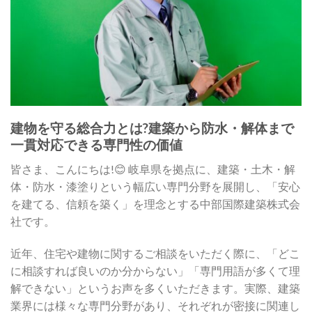
建物を守る総合力とは?建築から防水・解体まで
一貫対応できる専門性の価値
皆さま、こんにちは!😊 岐阜県を拠点に、建築・土木・解
体・防水・漆塗りという幅広い専門分野を展開し、「安心
を建てる、信頼を築く」を理念とする中部国際建築株式会
社です。
近年、住宅や建物に関するご相談をいただく際に、「どこ
に相談すれば良いのか分からない」「専門用語が多くて理
解できない」というお声を多くいただきます。実際、建築
業界には様々な専門分野があり、それぞれが密接に関連し