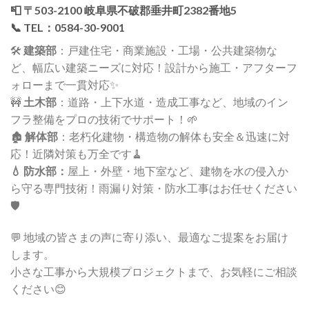
📮 〒503-2100 岐阜県不破郡垂井町2382番地5
📞 TEL：0584-30-9001
🛠️
建築部
：戸建住宅・商業施設・工場・公共建築物な
ど、幅広い建築ニーズに対応！設計から施工・アフターフ
ォローまで一貫対応✨
🚧
土木部
：道路・上下水道・造成工事など、地域のイン
フラ整備をプロの技術でサポート！🌱
🏚️
解体部
：老朽化建物・構造物の解体も安全＆迅速に対
応！近隣対策も万全です🧹
💧 防水部：
屋上・外壁・地下室など、建物を水の侵入か
ら守る専門技術！雨漏り対策・防水工事はお任せください
🛡️
💬 地域の皆さまの声に寄り添い、最適なご提案をお届け
します。
小さな工事から大規模プロジェクトまで、お気軽にご相談
ください😊