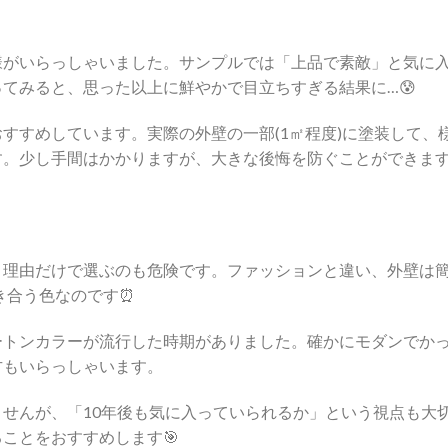
様がいらっしゃいました。サンプルでは「上品で素敵」と気に
てみると、思った以上に鮮やかで目立ちすぎる結果に…😰
おすすめしています。実際の外壁の一部(1㎡程度)に塗装して、
す。少し手間はかかりますが、大きな後悔を防ぐことができま
う理由だけで選ぶのも危険です。ファッションと違い、外壁は
き合う色なのです⏰
ートンカラーが流行した時期がありました。確かにモダンでか
方もいらっしゃいます。
せんが、「10年後も気に入っていられるか」という視点も大
ことをおすすめします🎯