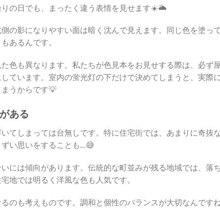
の日でも、まったく違う表情を見せます☀️🌥️
北側の影になりやすい面は暗く沈んで見えます。同じ色を塗っ
ともあるんです。
見た色も異なります。私たちが色見本をお見せする際は、必ず
にしています。室内の蛍光灯の下だけで決めてしまうと、実際
まうからです💡
がある
浮いてしまっては台無しです。特に住宅街では、あまりに奇抜
ずい思いをすることも…😅
合いには傾向があります。伝統的な町並みが残る地域では、落
住宅地では明るく洋風な色も人気です。
るのも考えものです。調和と個性のバランスが大切なんですね