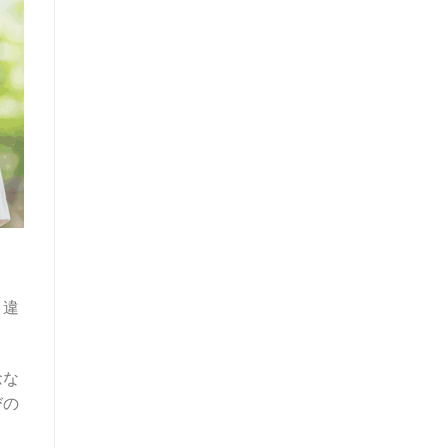
と違
念な
びの