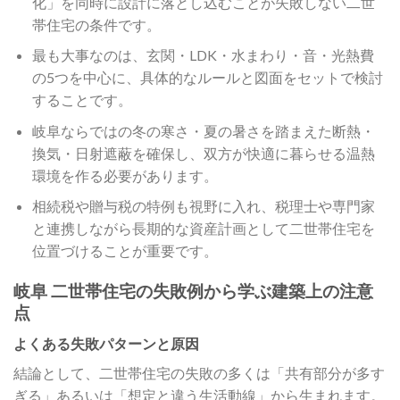
化」を同時に設計に落とし込むことが失敗しない二世
帯住宅の条件です。
最も大事なのは、玄関・LDK・水まわり・音・光熱費
の5つを中心に、具体的なルールと図面をセットで検討
することです。
岐阜ならではの冬の寒さ・夏の暑さを踏まえた断熱・
換気・日射遮蔽を確保し、双方が快適に暮らせる温熱
環境を作る必要があります。
相続税や贈与税の特例も視野に入れ、税理士や専門家
と連携しながら長期的な資産計画として二世帯住宅を
位置づけることが重要です。
岐阜 二世帯住宅の失敗例から学ぶ建築上の注意
点
よくある失敗パターンと原因
結論として、二世帯住宅の失敗の多くは「共有部分が多す
ぎる」あるいは「想定と違う生活動線」から生まれます。