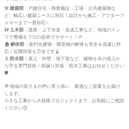
🛠️
建築部
：戸建住宅・商業施設・工場・公共建築物な
ど、幅広い建築ニーズに対応！設計から施工・アフターフ
ォローまで一貫対応✨
🚧
土木部
：道路・上下水道・造成工事など、地域のイン
フラ整備をプロの技術でサポート！🌱
🏚️
解体部
：老朽化建物・構造物の解体も安全＆迅速に対
応！近隣対策も万全です🧹
💧 防水部：
屋上・外壁・地下室など、建物を水の侵入か
ら守る専門技術！雨漏り対策・防水工事はお任せください
🛡️
💬 地域の皆さまの声に寄り添い、最適なご提案をお届け
します。
小さな工事から大規模プロジェクトまで、お気軽にご相談
ください😊