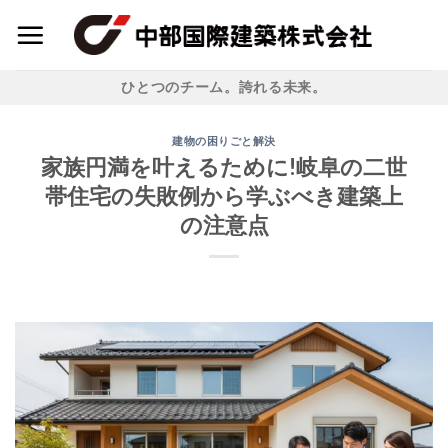
Skip
to
content
ひとつのチーム。誇れる未来。
建物の困りごと解決
家族円満を叶えるために!岐阜の二世
帯住宅の失敗例から学ぶべき建築上
の注意点