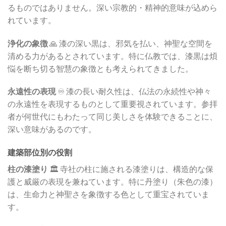
るものではありません。深い宗教的・精神的意味が込めら
れています。
浄化の象徴
🙏 漆の深い黒は、邪気を払い、神聖な空間を
清める力があるとされています。特に仏教では、漆黒は煩
悩を断ち切る智慧の象徴とも考えられてきました。
永遠性の表現
♾️ 漆の長い耐久性は、仏法の永続性や神々
の永遠性を表現するものとして重要視されています。参拝
者が何世代にもわたって同じ美しさを体験できることに、
深い意味があるのです。
建築部位別の役割
柱の漆塗り
🏛️ 寺社の柱に施される漆塗りは、構造的な保
護と威厳の表現を兼ねています。特に丹塗り（朱色の漆）
は、生命力と神聖さを象徴する色として重宝されていま
す。