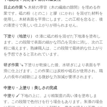
目止め作業
🔧 木材の導管（木の繊維の隙間）を埋める作
業です。砥の粉（とのこ）と膠（にかわ）を混ぜた材料を
使用し、木材表面を平滑にします。この工程を怠ると、後
の漆塗りで美しい仕上がりが得られません。
下塗り（地塗り）
🎨 漆に砥の粉を混ぜた下地漆を塗布し
ます。この段階で表面の細かな凹凸を完全に消し、次の工
程に備えます。熟練職人は、この段階で最終的な仕上がり
を予想できると言われています。
研ぎ作業
🪚 下塗りが乾燥した後、水研ぎにより表面を平
滑に仕上げます。この作業には炭粉や砥石が使用され、職
人の長年の経験による微妙な力加減が要求されます。
中塗り・上塗り：美しさの完成
中塗り
🖌️ 下地の上に、より精製度の高い漆を塗布しま
す。この段階で色付けを行う場合もあります。朱漆の場合