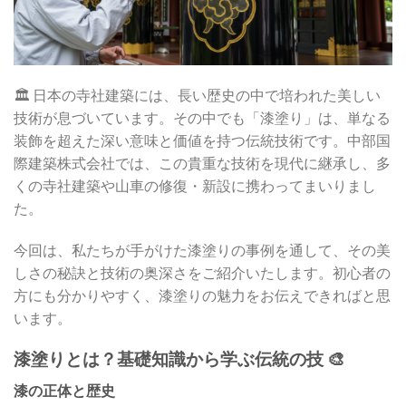
🏛️ 日本の寺社建築には、長い歴史の中で培われた美しい
技術が息づいています。その中でも「漆塗り」は、単なる
装飾を超えた深い意味と価値を持つ伝統技術です。中部国
際建築株式会社では、この貴重な技術を現代に継承し、多
くの寺社建築や山車の修復・新設に携わってまいりまし
た。
今回は、私たちが手がけた漆塗りの事例を通して、その美
しさの秘訣と技術の奥深さをご紹介いたします。初心者の
方にも分かりやすく、漆塗りの魅力をお伝えできればと思
います。
漆塗りとは？基礎知識から学ぶ伝統の技 🎨
漆の正体と歴史