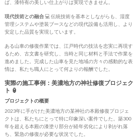
ば、漆特有の美しい仕上がりは実現できません。
現代技術との融合
💻 伝統技術を基本としながらも、湿度
管理システムや塗装ブースなどの現代設備も活用し、より
安定した品質を実現しています。
ある山車の修復作業では、江戸時代の技法を忠実に再現す
るため、古文書を研究し、当時と同じ材料と手法で作業を
進めました。完成した山車を見た地域の方々の感動的な表
情は、私たち職人にとって何よりの報酬でした。
実際の施工事例：美濃地方の神社修復プロジェク
ト 🏮
プロジェクトの概要
2023年に手がけた美濃地方の某神社の本殿修復プロジェ
クトは、私たちにとって特に印象深い案件でした。築300
年を超える本殿の漆塗り部分が経年劣化により剥がれ落
ち、緊急の修復が必要な状況でした。