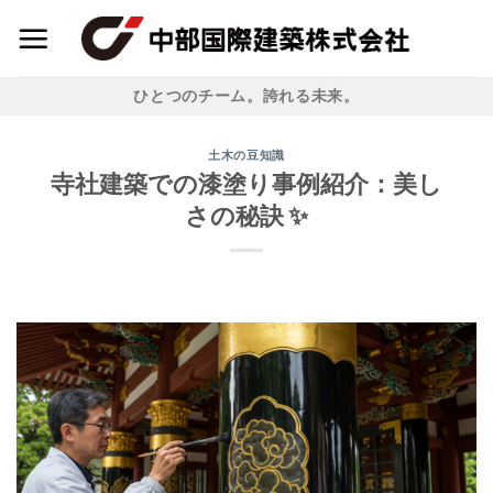
Skip
to
content
ひとつのチーム。誇れる未来。
土木の豆知識
寺社建築での漆塗り事例紹介：美し
さの秘訣 ✨