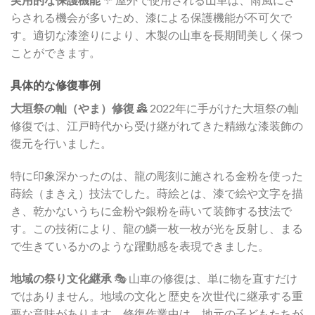
らされる機会が多いため、漆による保護機能が不可欠で
す。適切な漆塗りにより、木製の山車を長期間美しく保つ
ことができます。
具体的な修復事例
大垣祭の軕（やま）修復
🏯 2022年に手がけた大垣祭の軕
修復では、江戸時代から受け継がれてきた精緻な漆装飾の
復元を行いました。
特に印象深かったのは、龍の彫刻に施される金粉を使った
蒔絵（まきえ）技法でした。蒔絵とは、漆で絵や文字を描
き、乾かないうちに金粉や銀粉を蒔いて装飾する技法で
す。この技術により、龍の鱗一枚一枚が光を反射し、まる
で生きているかのような躍動感を表現できました。
地域の祭り文化継承
🎭 山車の修復は、単に物を直すだけ
ではありません。地域の文化と歴史を次世代に継承する重
要な意味があります。修復作業中は、地元の子どもたちが