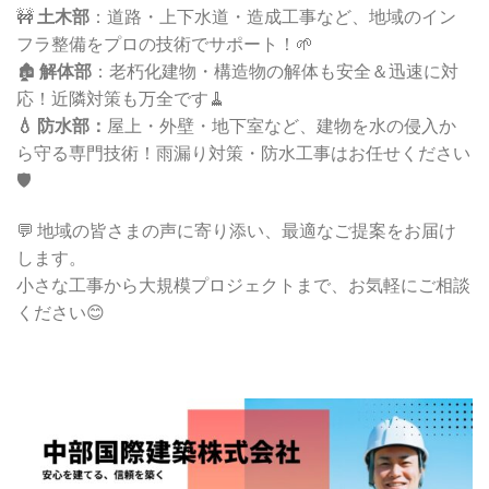
🚧
土木部
：道路・上下水道・造成工事など、地域のイン
フラ整備をプロの技術でサポート！🌱
🏚️
解体部
：老朽化建物・構造物の解体も安全＆迅速に対
応！近隣対策も万全です🧹
💧 防水部：
屋上・外壁・地下室など、建物を水の侵入か
ら守る専門技術！雨漏り対策・防水工事はお任せください
🛡️
💬 地域の皆さまの声に寄り添い、最適なご提案をお届け
します。
小さな工事から大規模プロジェクトまで、お気軽にご相談
ください😊