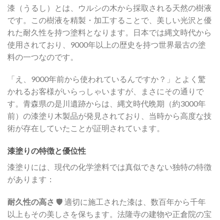
漆（うるし）とは、ウルシの木から採取される天然の樹液
です。この樹液を精製・加工することで、美しい光沢と優
れた耐久性を持つ塗料となります。日本では縄文時代から
使用されており、9000年以上の歴史を持つ世界最古の塗
料の一つなのです。
「え、9000年前から使われているんですか？」とよく驚
かれるお客様がいらっしゃいますが、まさにその通りで
す。青森県の是川遺跡からは、縄文時代晩期（約3000年
前）の漆塗り木製品が発見されており、当時から高度な技
術が存在していたことが証明されています。
漆塗りの特徴と優位性
漆塗りには、現代の化学塗料では真似できない独特の特徴
があります：
耐久性の高さ
🛡️ 適切に施工された漆は、数百年から千年
以上もその美しさを保ちます。法隆寺の建物や正倉院の宝