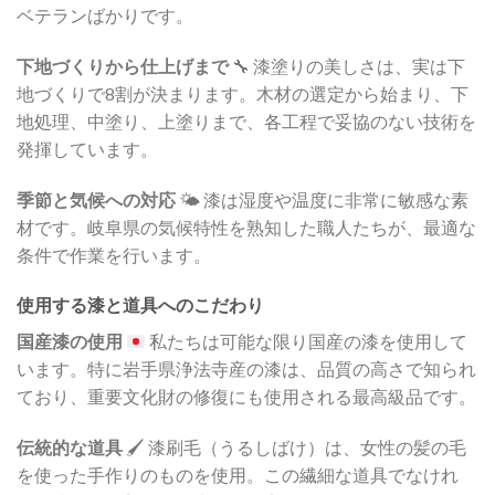
ベテランばかりです。
下地づくりから仕上げまで
🔧 漆塗りの美しさは、実は下
地づくりで8割が決まります。木材の選定から始まり、下
地処理、中塗り、上塗りまで、各工程で妥協のない技術を
発揮しています。
季節と気候への対応
🌤️ 漆は湿度や温度に非常に敏感な素
材です。岐阜県の気候特性を熟知した職人たちが、最適な
条件で作業を行います。
使用する漆と道具へのこだわり
国産漆の使用
私たちは可能な限り国産の漆を使用して
います。特に岩手県浄法寺産の漆は、品質の高さで知られ
ており、重要文化財の修復にも使用される最高級品です。
伝統的な道具
🖌️ 漆刷毛（うるしばけ）は、女性の髪の毛
を使った手作りのものを使用。この繊細な道具でなけれ