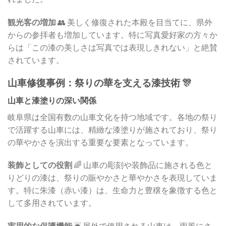
観光客の増加
👥 美しく修復された本殿を目当てに、県外
からの参拝者も増加しています。特に写真愛好家の方々か
らは「この漆の美しさは写真では表現しきれない」と絶賛
されています。
山車修復事例：祭りの華を支える漆技術 🎊
山車と漆塗りの深い関係
岐阜県は全国有数の山車文化を持つ地域です。各地の祭り
で活躍する山車には、精緻な漆塗りが施されており、祭り
の華やかさを演出する重要な要素となっています。
装飾としての役割
🌈 山車の彫刻や装飾品に施される色と
りどりの漆は、祭りの賑やかさと華やかさを表現していま
す。特に朱漆（赤い漆）は、生命力と豊穣を象徴する色と
して多用されています。
実用的な保護機能
☔ 屋外で使用される山車は、雨風にさ