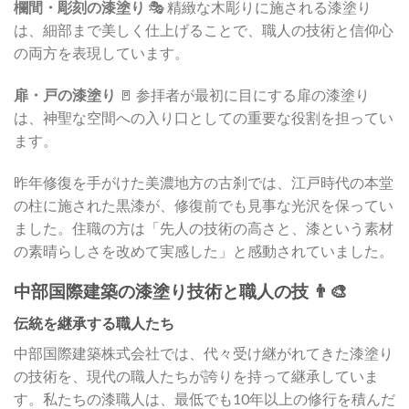
欄間・彫刻の漆塗り
🎭 精緻な木彫りに施される漆塗り
は、細部まで美しく仕上げることで、職人の技術と信仰心
の両方を表現しています。
扉・戸の漆塗り
🚪 参拝者が最初に目にする扉の漆塗り
は、神聖な空間への入り口としての重要な役割を担ってい
ます。
昨年修復を手がけた美濃地方の古刹では、江戸時代の本堂
の柱に施された黒漆が、修復前でも見事な光沢を保ってい
ました。住職の方は「先人の技術の高さと、漆という素材
の素晴らしさを改めて実感した」と感動されていました。
中部国際建築の漆塗り技術と職人の技 👨‍🎨
伝統を継承する職人たち
中部国際建築株式会社では、代々受け継がれてきた漆塗り
の技術を、現代の職人たちが誇りを持って継承していま
す。私たちの漆職人は、最低でも10年以上の修行を積んだ