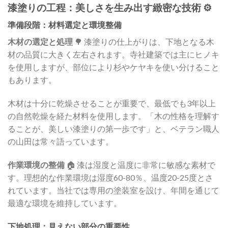
漆塗りの工程：美しさを生み出す緻密な技術 ⚙️
準備段階：材料選定と環境整備
木材の選定と処理
🌳 漆塗りの仕上がりは、下地となる木
材の品質に大きく左右されます。寺社建築では主にヒノキ
を使用しますが、部位により杉やケヤキを使い分けること
もあります。
木材は十分に乾燥させることが重要で、最低でも3年以上
の自然乾燥を経た材料を使用します。「木の性格を理解す
ることが、美しい漆塗りの第一歩です」と、ベテラン職人
の山田は常々語っています。
作業環境の整備
🏠 漆は湿度と温度に非常に敏感な素材で
す。理想的な作業環境は湿度60-80％、温度20-25度とさ
れています。当社では専用の塗装室を設け、年間を通じて
最適な環境を維持しています。
下地処理：見えない部分の重要性