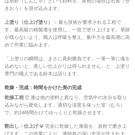
は辰砂（しんしゃ）という顔料を、黄色の場合は石黄（せ
きおう）を混ぜ込みます。
上塗り（仕上げ塗り）
✨ 最も技術が要求される工程で
す。最高級の精製漆を使用し、一息で塗り上げます。筆跡
が残らないよう、職人は呼吸を整え、集中力を最高潮に高
めて作業に臨みます。
「上塗りの瞬間は、まさに真剣勝負です。一筆一筆に魂を
込めないと、美しい仕上がりは得られません」と、上塗り
専門の職人である鈴木は語ります。
乾燥・完成：時間をかけた美の完成
乾燥工程
⏰ 漆は他の塗料と異なり、空気中の水分を取り
込みながら硬化します。適切な湿度を保った室（むろ）
で、約24時間かけてゆっくりと乾燥させます。
艶出し・仕上げ
💎 完全に乾燥した漆面を、炭粉で磨き上
げます。この作業により、漆特有の深い光沢が生まれま