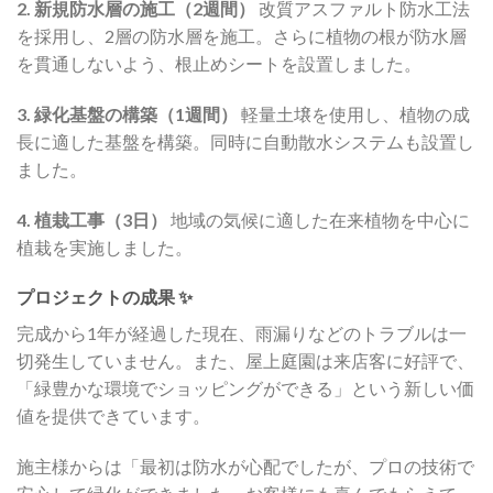
2. 新規防水層の施工（2週間）
改質アスファルト防水工法
を採用し、2層の防水層を施工。さらに植物の根が防水層
を貫通しないよう、根止めシートを設置しました。
3. 緑化基盤の構築（1週間）
軽量土壌を使用し、植物の成
長に適した基盤を構築。同時に自動散水システムも設置し
ました。
4. 植栽工事（3日）
地域の気候に適した在来植物を中心に
植栽を実施しました。
プロジェクトの成果 ✨
完成から1年が経過した現在、雨漏りなどのトラブルは一
切発生していません。また、屋上庭園は来店客に好評で、
「緑豊かな環境でショッピングができる」という新しい価
値を提供できています。
施主様からは「最初は防水が心配でしたが、プロの技術で