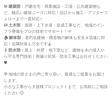
🛠️
建築部
：戸建住宅・商業施設・工場・公共建築物な
ど、幅広い建築ニーズに対応！設計から施工・アフターフ
ォローまで一貫対応✨
🚧
土木部
：道路・上下水道・造成工事など、地域のイン
フラ整備をプロの技術でサポート！🌱
🏚️
解体部
：老朽化建物・構造物の解体も安全＆迅速に対
応！近隣対策も万全です🧹
💧 防水部：
屋上・外壁・地下室など、建物を水の侵入か
ら守る専門技術！雨漏り対策・防水工事はお任せください
🛡️
💬 地域の皆さまの声に寄り添い、最適なご提案をお届け
します。
小さな工事から大規模プロジェクトまで、お気軽にご相談
ください😊