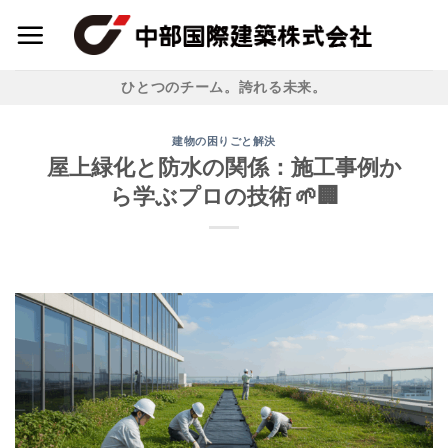
Skip
to
content
ひとつのチーム。誇れる未来。
建物の困りごと解決
屋上緑化と防水の関係：施工事例か
ら学ぶプロの技術 🌱🏢