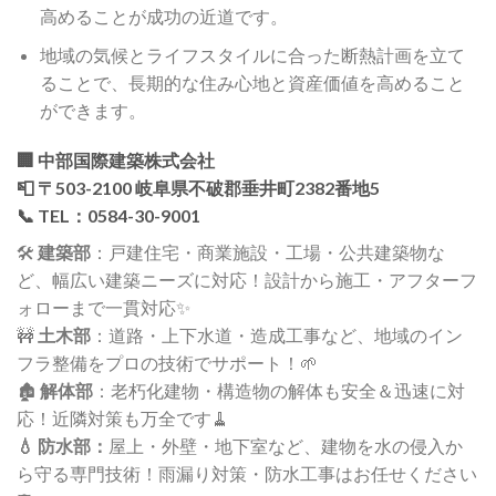
高めることが成功の近道です。
地域の気候とライフスタイルに合った断熱計画を立て
ることで、長期的な住み心地と資産価値を高めること
ができます。
🏢
中部国際建築株式会社
📮 〒503-2100 岐阜県不破郡垂井町2382番地5
📞 TEL：0584-30-9001
🛠️
建築部
：戸建住宅・商業施設・工場・公共建築物な
ど、幅広い建築ニーズに対応！設計から施工・アフターフ
ォローまで一貫対応✨
🚧
土木部
：道路・上下水道・造成工事など、地域のイン
フラ整備をプロの技術でサポート！🌱
🏚️
解体部
：老朽化建物・構造物の解体も安全＆迅速に対
応！近隣対策も万全です🧹
💧 防水部：
屋上・外壁・地下室など、建物を水の侵入か
ら守る専門技術！雨漏り対策・防水工事はお任せください