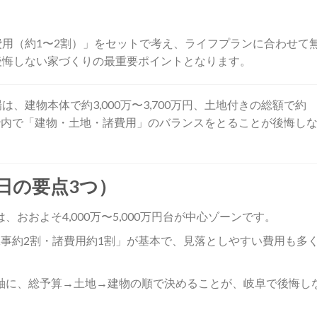
用（約1〜2割）」をセットで考え、ライフプランに合わせて
後悔しない家づくりの最重要ポイントとなります。
、建物本体で約3,000万〜3,700万円、土地付きの総額で約
、この枠内で「建物・土地・諸費用」のバランスをとることが後悔し
日の要点3つ）
おおよそ4,000万〜5,000万円台が中心ゾーンです。
事約2割・諸費用約1割」が基本で、見落としやすい費用も多
軸に、総予算→土地→建物の順で決めることが、岐阜で後悔し