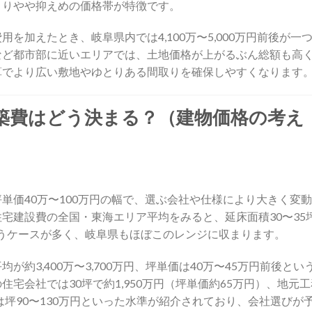
よりやや抑えめの価格帯が特徴です。
を加えたとき、岐阜県内では4,100万〜5,000万円前後が一
など都市部に近いエリアでは、土地価格が上がるぶん総額も高
算でより広い敷地やゆとりある間取りを確保しやすくなります
築費はどう決まる？（建物価格の考え
単価40万〜100万円の幅で、選ぶ会社や仕様により大きく変
宅建設費の全国・東海エリア平均をみると、延床面積30〜35
というケースが多く、岐阜県もほぼこのレンジに収まります。
約3,400万〜3,700万円、坪単価は40万〜45万円前後とい
宅会社では30坪で約1,950万円（坪単価約65万円）、地元工
は坪90〜130万円といった水準が紹介されており、会社選びが