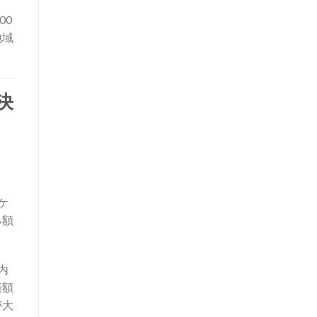
00
地域
決
ケ
る額
内
済額
が大