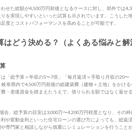
せた総額が4,500万円前後となるケースに対し、郊外では4,3
取りを実現しやすいといった試算も示されています。こうした
満足度とコストパフォーマンスを高めることが可能です。
算はどう決める？（よくある悩みと解
算
は「総予算＝年収の5〜7倍」「毎月返済＝手取り月収の20〜
岐阜県内で4,500万円前後の総建築費（建物＋土地）をかける
育費・老後資金を踏まえたうえで、借りられる額ではなく返せ
合、総予算の目安は3,000万〜4,200万円程度となり、その枠
金利や変動金利といった住宅ローンの選び方によっても、総返
関や専門家と相談しながら慎重にシミュレーションを行うこと