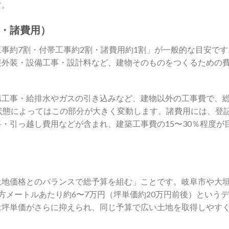
す。
・諸費用）
事約7割・付帯工事約2割・諸費用約1割」が一般的な目安です
装外装・設備工事・設計料など、建物そのものをつくるための
構工事・給排水やガスの引き込みなど、建物以外の工事費で、
状態によってはこの部分が大きく変動します。諸費用には、登
・引っ越し費用などが含まれ、建築工事費の15〜30％程度が
土地価格とのバランスで総予算を組む」ことです。岐阜市や大
方メートルあたり約6〜7万円（坪単価約20万円前後）という
は坪単価がさらに抑えられ、同じ予算で広い土地を取得しやす