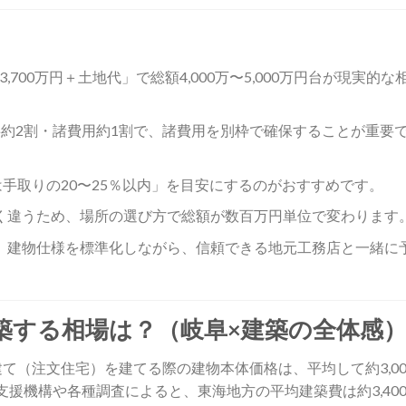
,700万円＋土地代」で総額4,000万〜5,000万円台が現実的な
約2割・諸費用約1割で、諸費用を別枠で確保することが重要
は手取りの20〜25％以内」を目安にするのがおすすめです。
く違うため、場所の選び方で総額が数百万円単位で変わります
、建物仕様を標準化しながら、信頼できる地元工務店と一緒に
築する相場は？（岐阜×建築の全体感
て（注文住宅）を建てる際の建物本体価格は、平均して約3,00
融支援機構や各種調査によると、東海地方の平均建築費は約3,40