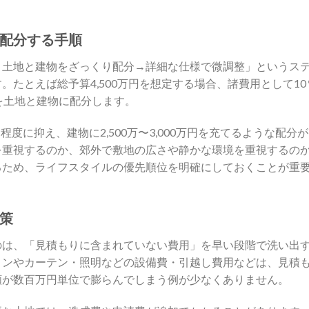
配分する手順
→土地と建物をざっくり配分→詳細な仕様で微調整」というス
たとえば総予算4,500万円を想定する場合、諸費用として10
円を土地と建物に配分します。
万円程度に抑え、建物に2,500万〜3,000万円を充てるような配分
を重視するのか、郊外で敷地の広さや静かな環境を重視するの
るため、ライフスタイルの優先順位を明確にしておくことが重
策
のは、「見積もりに含まれていない費用」を早い段階で洗い出
コンやカーテン・照明などの設備費・引越し費用などは、見積
額が数百万円単位で膨らんでしまう例が少なくありません。