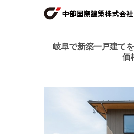
Skip
to
content
岐阜で新築一戸建て
価