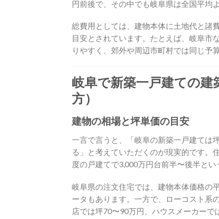
円前後で、その中でも岐阜県は全国平均
総費用としては、建物本体に土地代と諸費用
目安とされています。たとえば、岐阜市
りやすく、郊外や周辺市町村では同じ予
岐阜で新築一戸建ての建
方）
建物の相場と坪単価の目安
一言で言うと、「岐阜の新築一戸建ては坪
る」と考えていただくのが現実的です。住
度の戸建てで3,000万円台前半〜後半
岐阜県の注文住宅では、建物本体価格の平均が
ータもあります。一方で、ローコスト系の住
店では坪70〜90万円、ハウスメーカーで