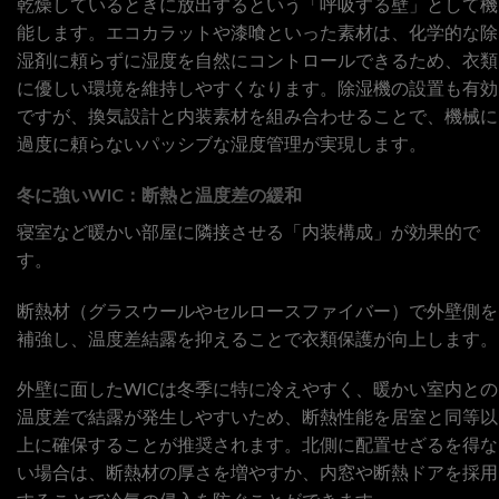
乾燥しているときに放出するという「呼吸する壁」として機
能します。エコカラットや漆喰といった素材は、化学的な除
湿剤に頼らずに湿度を自然にコントロールできるため、衣類
に優しい環境を維持しやすくなります。除湿機の設置も有効
ですが、換気設計と内装素材を組み合わせることで、機械に
過度に頼らないパッシブな湿度管理が実現します。
冬に強いWIC：断熱と温度差の緩和
寝室など暖かい部屋に隣接させる「内装構成」が効果的で
す。
断熱材（グラスウールやセルロースファイバー）で外壁側を
補強し、温度差結露を抑えることで衣類保護が向上します。
外壁に面したWICは冬季に特に冷えやすく、暖かい室内との
温度差で結露が発生しやすいため、断熱性能を居室と同等以
上に確保することが推奨されます。北側に配置せざるを得な
い場合は、断熱材の厚さを増やすか、内窓や断熱ドアを採用