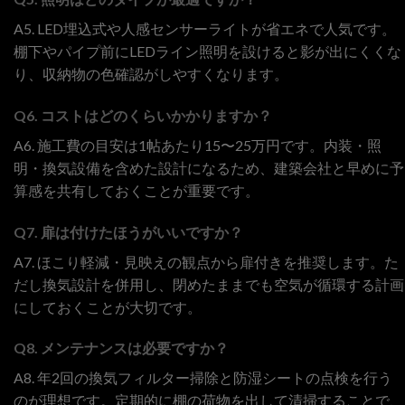
A5. LED埋込式や人感センサーライトが省エネで人気です。
棚下やパイプ前にLEDライン照明を設けると影が出にくくな
り、収納物の色確認がしやすくなります。
Q6. コストはどのくらいかかりますか？
A6. 施工費の目安は1帖あたり15〜25万円です。内装・照
明・換気設備を含めた設計になるため、建築会社と早めに予
算感を共有しておくことが重要です。
Q7. 扉は付けたほうがいいですか？
A7. ほこり軽減・見映えの観点から扉付きを推奨します。た
だし換気設計を併用し、閉めたままでも空気が循環する計画
にしておくことが大切です。
Q8. メンテナンスは必要ですか？
A8. 年2回の換気フィルター掃除と防湿シートの点検を行う
のが理想です。定期的に棚の荷物を出して清掃することで、