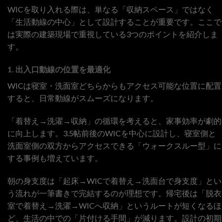
WICを取り入れる際は、単なる「収納スペース」ではなく
「生活動線の中心」として設計することが重要です。ここで
は実際の建築現場で重視している3つのポイントを紹介しま
す。
1. 出入口動線の位置を最適化
WICは寝室・洗面室どちらからもアクセス可能な位置に配置
すると、日常動線がスムーズになります。
「着替え→洗濯→収納」の循環を考えると、家事効率が劇的
に向上します。3.5帖前後のWICを中心に設計し、寝室側と
洗面室側の双方からアクセスできる「ウォークスルー型」に
する事例も増えています。
朝の身支度は「起床→WICで着替え→洗面台で身支度」とい
う流れが一筆書きで完結するのが理想です。帰宅後は「脱衣
室で着替え→洗濯→WICへ収納」というルートが短くなるほ
ど、生活の中での「片付ける手間」が減ります。設計の初期