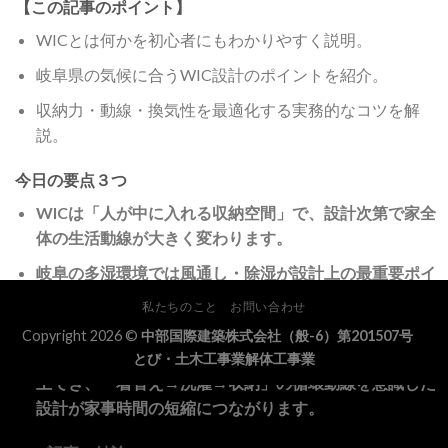
【この記事のポイント】
WICとは何かを初心者にもわかりやすく説明。
岐阜県の気候に合うWIC設計のポイントを紹介。
収納力・動線・換気性を最適化する実務的なコツを解
説。
今日の要点３つ
WICは「人が中に入れる収納空間」で、設計次第で家全
体の生活動線が大きく変わります。
岐阜の多湿環境では風通し・除湿が設計上の最重要ポイ
ントで、換気計画を間取りと同時に検討することが不可
私たちのこと
お問い合わせ
欠です。
Copyright 2026 ©
中部国際建築株式会社（般-6）第201507号
間取りとの一体化によって収納効率・快適さを大きく向
とび・土木工事業解体工事業
上でき、「着替え→洗濯→収納」の循環動線を意識した
設計が家事時間の短縮につながります。