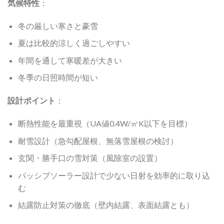
気候特性
：
冬の厳しい寒さと豪雪
夏は比較的涼しく過ごしやすい
年間を通して寒暖差が大きい
冬季の日照時間が短い
設計ポイント
：
断熱性能を最重視（UA値0.4W/㎡K以下を目標）
耐雪設計（急勾配屋根、無落雪屋根の検討）
玄関・勝手口の雪対策（風除室の設置）
パッシブソーラー設計で少ない日射を効率的に取り込
む
結露防止対策の徹底（壁内結露、表面結露とも）