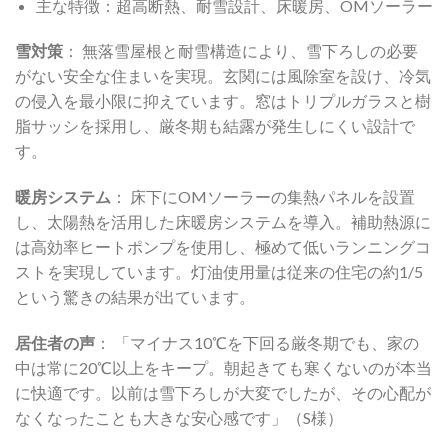
主な特徴：超高断熱、耐雪設計、床暖房、OMソーラー
雪対策
： 無落雪屋根と耐雪構造により、雪下ろしの必要
がない安全な住まいを実現。玄関には風除室を設け、冷気
の侵入を最小限に抑えています。窓はトリプルガラスと樹
脂サッシを採用し、厳冬期も結露が発生しにくい設計で
す。
暖房システム
： 床下にOMソーラーの集熱パネルを設置
し、太陽熱を活用した床暖房システムを導入。補助熱源に
は高効率ヒートポンプを使用し、極めて低いランニングコ
ストを実現しています。灯油使用量は従来の住宅の約1/5
という驚きの結果が出ています。
居住者の声
： 「マイナス10℃を下回る厳冬期でも、家の
中は常に20℃以上をキープ。朝起きても寒くないのが本当
に快適です。以前は雪下ろしが大変でしたが、その心配が
なくなったことも大きな安心感です」（S様）