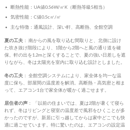
断熱性能：UA値0.56W/㎡K（断熱等級5相当）
気密性能：C値0.5c㎡/㎡
主な特徴：通風設計、深い軒、高断熱、全館空調
夏の工夫
： 南からの風を取り込む間取りと、北側に設け
た吹き抜け階段により、1階から2階へと風の通り道を確
保。軒の出を1.2mと深くすることで、夏の強い日差しを遮
りながら、冬は太陽光を室内に取り込む設計としました。
冬の工夫
： 全館空調システムにより、家全体を均一な温
度に保ち、部屋間の温度差を解消。高断熱・高気密と相ま
って、エアコン1台で家全体が暖かく過ごせます。
居住者の声
： 「以前の住まいでは、夏は2階が暑くて寝ら
れず、冬はリビングと寝室の温度差で風邪をひくことが多
かったのですが、新居に引っ越してからは家中どこでも快
適に過ごせています。特に驚いたのは、エアコンの設定温