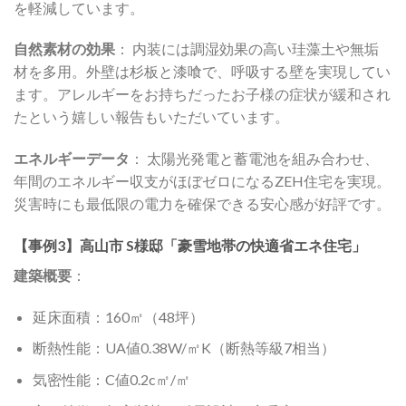
を軽減しています。
自然素材の効果
： 内装には調湿効果の高い珪藻土や無垢
材を多用。外壁は杉板と漆喰で、呼吸する壁を実現してい
ます。アレルギーをお持ちだったお子様の症状が緩和され
たという嬉しい報告もいただいています。
エネルギーデータ
： 太陽光発電と蓄電池を組み合わせ、
年間のエネルギー収支がほぼゼロになるZEH住宅を実現。
災害時にも最低限の電力を確保できる安心感が好評です。
【事例3】高山市 S様邸「豪雪地帯の快適省エネ住宅」
建築概要
：
延床面積：160㎡（48坪）
断熱性能：UA値0.38W/㎡K（断熱等級7相当）
気密性能：C値0.2c㎡/㎡