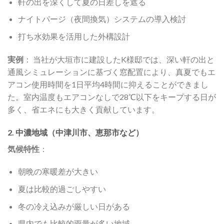
軒の出を深くして夏の日差しを遮る
ナイトパージ（夜間換気）システムの導入検討
打ち水効果を活用した外構設計
実例
： 当社が大垣市に建設したK様邸では、深い軒の出と
通風シミュレーションに基づく窓配置により、真夏でもエ
アコン使用時間を1日平均4時間に抑えることができまし
た。室内温度もエアコンなしで28℃以下をキープする日が
多く、省エネにも大きく貢献しています。
2. 中濃地域（中津川市、恵那市など）
気候特性
：
朝晩の寒暖差が大きい
夏は比較的過ごしやすい
冬の冷え込みが厳しい日がある
県内でも比較的雨量が多い地域