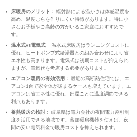
床暖房のメリット
： 輻射熱による温かさは体感温度を
高め、温度むらを作りにくい特徴があります。特に小
さなお子様やご高齢の方がいるご家庭におすすめで
す。
温水式vs電気式
： 温水式床暖房はランニングコストに
優れ、ヒートポンプ式給湯器との組み合わせにより省
エネ性も高まります。電気式は初期コストが抑えられ
ますが、電気代を考慮する必要があります。
エアコン暖房の有効活用
： 最近の高断熱住宅では、エ
アコン1台で家全体が暖まるケースも増えています。エ
アコンは省エネ性に優れ、部屋ごとに温度調節できる
利点もあります。
蓄熱暖房の検討
： 岐阜県は電力会社の夜間電力割引制
度を活用できる地域です。蓄熱暖房機器を使えば、夜
間の安い電気料金で暖房コストを抑えられます。