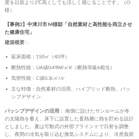
度を以前より2℃高くしても涼しく感じることです」（O
様）
【事例2】中津川市 M様邸「自然素材と高性能を両立させ
た健康住宅」
建築概要
：
延床面積：150㎡（45坪）
断熱性能：UA値0.49W/㎡K（断熱等級6相当）
気密性能：C値0.3c㎡/㎡
主な特徴：自然素材の活用、ハイブリッド断熱、パッ
シブデザイン
パッシブデザインの活用
： 南側に設けたサンルームが冬
の太陽熱を蓄え、床下に設置した畜熱層に熱を貯める設計
としました。夏は可動式の外部ブラインドで日射を調整
し、夜間の冷気を取り込む換気システムにより、冷房負荷