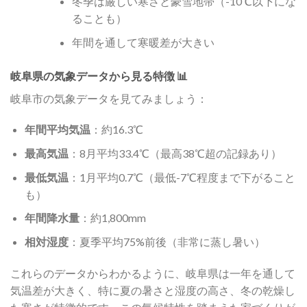
冬季は厳しい寒さと豪雪地帯（-10℃以下にな
ることも）
年間を通して寒暖差が大きい
岐阜県の気象データから見る特徴 📊
岐阜市の気象データを見てみましょう：
年間平均気温
：約16.3℃
最高気温
：8月平均33.4℃（最高38℃超の記録あり）
最低気温
：1月平均0.7℃（最低-7℃程度まで下がること
も）
年間降水量
：約1,800mm
相対湿度
：夏季平均75%前後（非常に蒸し暑い）
これらのデータからわかるように、岐阜県は一年を通して
気温差が大きく、特に夏の暑さと湿度の高さ、冬の乾燥し