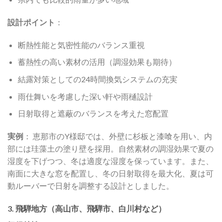
設計ポイント
：
断熱性能と気密性能のバランス重視
蓄熱性の高い素材の活用（調湿効果も期待）
結露対策としての24時間換気システムの充実
雨仕舞いを考慮した深い軒や雨樋設計
日射取得と遮蔽のバランスを考えた窓配置
実例
： 恵那市のY様邸では、外壁に杉板と漆喰を用い、内
部には珪藻土の塗り壁を採用。自然素材の調湿効果で夏の
湿度を下げつつ、冬は適度な湿度を保っています。また、
南面に大きな窓を配置し、冬の日射取得を最大化、夏は可
動ルーバーで日射を調整する設計としました。
3. 飛騨地方（高山市、飛騨市、白川村など）