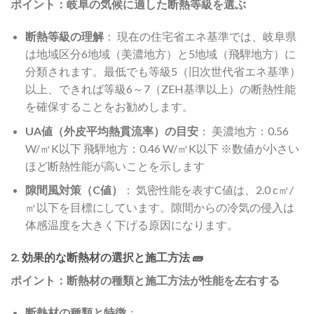
ポイント：岐阜の気候に適した断熱等級を選ぶ
断熱等級の理解
： 現在の住宅省エネ基準では、岐阜県
は地域区分6地域（美濃地方）と5地域（飛騨地方）に
分類されます。最低でも等級5（旧次世代省エネ基準）
以上、できれば等級6～7（ZEH基準以上）の断熱性能
を確保することをお勧めします。
UA値（外皮平均熱貫流率）の目安
： 美濃地方：0.56
W/㎡K以下 飛騨地方：0.46 W/㎡K以下 ※数値が小さい
ほど断熱性能が高いことを示します
隙間風対策（C値）
： 気密性能を表すC値は、2.0 c㎡/
㎡以下を目標にしています。隙間からの冷気の侵入は
体感温度を大きく下げる原因になります。
2. 効果的な断熱材の選択と施工方法 🧱
ポイント：断熱材の種類と施工方法が性能を左右する
断熱材の種類と特徴
：