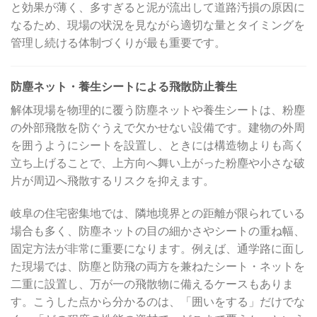
と効果が薄く、多すぎると泥が流出して道路汚損の原因に
なるため、現場の状況を見ながら適切な量とタイミングを
管理し続ける体制づくりが最も重要です。
防塵ネット・養生シートによる飛散防止養生
解体現場を物理的に覆う防塵ネットや養生シートは、粉塵
の外部飛散を防ぐうえで欠かせない設備です。建物の外周
を囲うようにシートを設置し、ときには構造物よりも高く
立ち上げることで、上方向へ舞い上がった粉塵や小さな破
片が周辺へ飛散するリスクを抑えます。
岐阜の住宅密集地では、隣地境界との距離が限られている
場合も多く、防塵ネットの目の細かさやシートの重ね幅、
固定方法が非常に重要になります。例えば、通学路に面し
た現場では、防塵と防飛の両方を兼ねたシート・ネットを
二重に設置し、万が一の飛散物に備えるケースもありま
す。こうした点から分かるのは、「囲いをする」だけでな