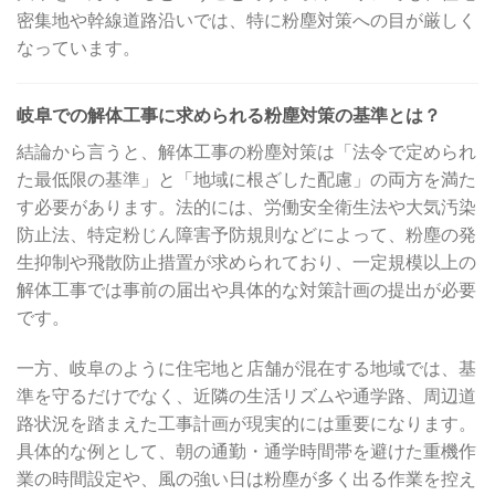
密集地や幹線道路沿いでは、特に粉塵対策への目が厳しく
なっています。
岐阜での解体工事に求められる粉塵対策の基準とは？
結論から言うと、解体工事の粉塵対策は「法令で定められ
た最低限の基準」と「地域に根ざした配慮」の両方を満た
す必要があります。法的には、労働安全衛生法や大気汚染
防止法、特定粉じん障害予防規則などによって、粉塵の発
生抑制や飛散防止措置が求められており、一定規模以上の
解体工事では事前の届出や具体的な対策計画の提出が必要
です。
一方、岐阜のように住宅地と店舗が混在する地域では、基
準を守るだけでなく、近隣の生活リズムや通学路、周辺道
路状況を踏まえた工事計画が現実的には重要になります。
具体的な例として、朝の通勤・通学時間帯を避けた重機作
業の時間設定や、風の強い日は粉塵が多く出る作業を控え