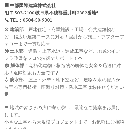
🏢
中部国際建築株式会社
📮 〒503-2100 岐阜県不破郡垂井町2382番地5
📞 TEL：0584-30-9001
🛠️
建築部
：戸建住宅・商業施設・工場・公共建築物な
ど、幅広い建築ニーズに対応！設計から施工・アフターフ
ォローまで一貫対応✨
🚧
土木部
：道路・上下水道・造成工事など、地域のイン
フラ整備をプロの技術でサポート！🌱
🏚️
解体部
：老朽化建物・構造物の解体も安全＆迅速に対
応！近隣対策も万全です🧹
💧 防水部：
屋上・外壁・地下室など、建物を水の侵入か
ら守る専門技術！雨漏り対策・防水工事はお任せください
🛡️
💬 地域の皆さまの声に寄り添い、最適なご提案をお届け
します。
小さな工事から大規模プロジェクトまで、お気軽にご相談
ください😊