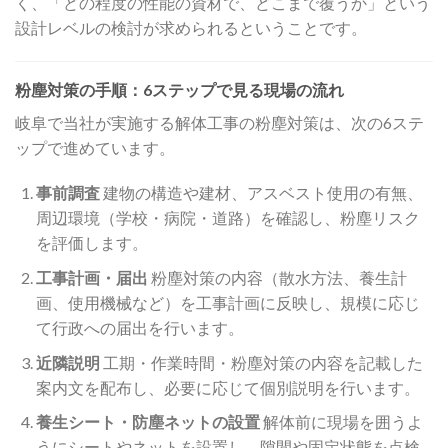
く、「どの程度の性能の資材で、どこまで覆うか」という
設計レベルの検討が求められるということです。
粉塵対策の手順：6ステップで見る現場の流れ
岐阜で当社が実施する解体工事の粉塵対策は、次の6ステ
ップで進めています。
事前調査
建物の構造や建材、アスベスト使用の有無、
周辺環境（学校・病院・道路）を確認し、粉塵リスク
を評価します。
工事計画・届出
粉塵対策の内容（散水方法、養生計
画、使用機械など）を工事計画に反映し、規模に応じ
て行政への届出を行います。
近隣説明
工期・作業時間・粉塵対策の内容を記載した
案内文を配布し、必要に応じて個別説明を行います。
養生シート・防塵ネットの設置
解体前に現場を囲うよ
うにシートやネットを設置し、隙間や固定状態を点検