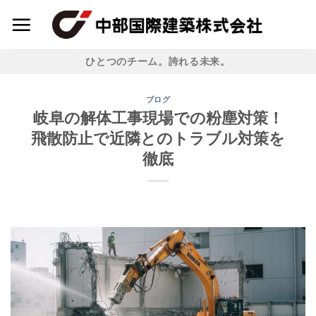
Skip
to
content
ひとつのチーム。誇れる未来。
ブログ
岐阜の解体工事現場での粉塵対策！
飛散防止で近隣とのトラブル対策を
徹底