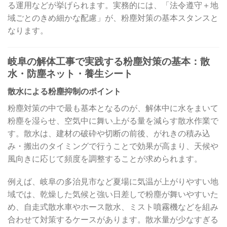
る運用などが挙げられます。実務的には、「法令遵守＋地
域ごとのきめ細かな配慮」が、粉塵対策の基本スタンスと
なります。
岐阜の解体工事で実践する粉塵対策の基本：散
水・防塵ネット・養生シート
散水による粉塵抑制のポイント
粉塵対策の中で最も基本となるのが、解体中に水をまいて
粉塵を湿らせ、空気中に舞い上がる量を減らす散水作業で
す。散水は、建材の破砕や切断の前後、がれきの積み込
み・搬出のタイミングで行うことで効果が高まり、天候や
風向きに応じて頻度を調整することが求められます。
例えば、岐阜の多治見市など夏場に気温が上がりやすい地
域では、乾燥した気候と強い日差しで粉塵が舞いやすいた
め、自走式散水車やホース散水、ミスト噴霧機などを組み
合わせて対策するケースがあります。散水量が少なすぎる