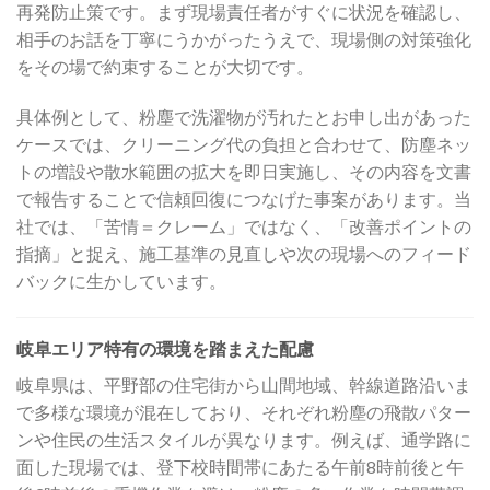
再発防止策です。まず現場責任者がすぐに状況を確認し、
相手のお話を丁寧にうかがったうえで、現場側の対策強化
をその場で約束することが大切です。
具体例として、粉塵で洗濯物が汚れたとお申し出があった
ケースでは、クリーニング代の負担と合わせて、防塵ネッ
トの増設や散水範囲の拡大を即日実施し、その内容を文書
で報告することで信頼回復につなげた事案があります。当
社では、「苦情＝クレーム」ではなく、「改善ポイントの
指摘」と捉え、施工基準の見直しや次の現場へのフィード
バックに生かしています。
岐阜エリア特有の環境を踏まえた配慮
岐阜県は、平野部の住宅街から山間地域、幹線道路沿いま
で多様な環境が混在しており、それぞれ粉塵の飛散パター
ンや住民の生活スタイルが異なります。例えば、通学路に
面した現場では、登下校時間帯にあたる午前8時前後と午