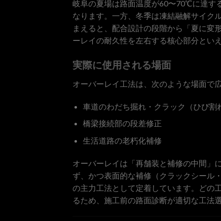
岐阜の夏場は路面温度が60〜70℃に達
なります。一方、冬季は凍結融解サイク
まえると、配合設計の段階から「夏に変
ーレイの耐久性を左右する核心部分とい
実際に使用される場面
オーバーレイ工法は、次のような場面で
車道のわだち掘れ・クラック（ひび割
橋梁接続部の段差修正
生活道路の老朽化補修
オーバーレイは「再舗装と補修の中間」
ず、かつ表面的な補修（クラックシール
の主力工法として定着しています。どの
るため、施工前の路面診断が適切な工法