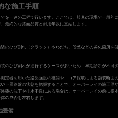
的な施工手順
までを一連の工程で行います。ここでは、岐阜の現場で一般的
が、最終的な路面品質と耐用年数に直結します。
舗装のひび割れ（クラック）やわだち、段差などの劣化箇所を
舗装のひび割れが進行するケースが多いため、早期診断が不可
み測定器を用いた路盤強度の確認や、コア採取による舗装断面
成や下層路盤の状態を把握することで、オーバーレイの施工厚
が路盤の沈下や排水不良にある場合は、オーバーレイの前に根
全体の成否を左右します。
地整備