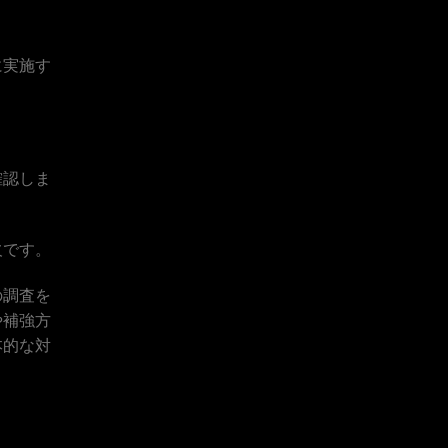
に実施す
確認しま
欠です。
の調査を
や補強方
本的な対