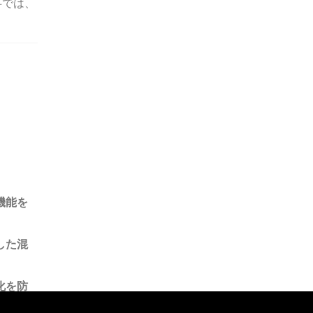
事では、
機能を
した混
化を防