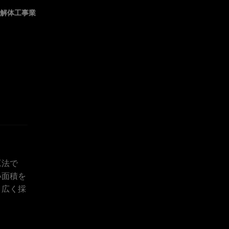
業解体工事業
工法で
い面積を
、広く採