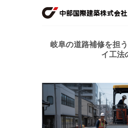
Skip
to
content
岐阜の道路補修を担
イ工法