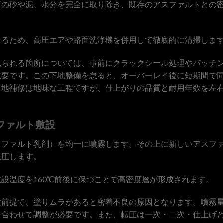
面の砂や泥、水分を完全に取り除き、既存のアスファルトとの
なるため、高圧エアや路面洗浄機を併用して徹底的に清掃しま
見られる箇所については、事前にクラックシール処理やパッチ
重要です。この下地整備を怠ると、オーバーレイ後に短期間で
下地補修は地味な工程ですが、仕上がりの品質と耐用年数を左
ファルト敷設
スファルト乳剤）を均一に噴霧します。その上に新しいアスフ
転圧します。
設温度を160℃前後に保つことで高密度層が形成されます。
大前提で、塗りムラがあると密着不良の原因となります。噴霧
に合わせて調整が必要です。また、転圧は一次・二次・仕上げ