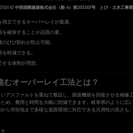
 2026 ©
中部国際建築株式会社（般-6）第201507号 とび・土木工事
を両立できるオーバーレイが最適。
着を確保することが品質の要。
後のひび割れが防止可能。
荷を軽減できる。
応する体制が理想。
進むオーバーレイ工法とは？
しいアスファルトを重ねて敷設し、路面機能を回復させる補修
るため、費用と時間を大幅に削減できます。岐阜県のように広
部から市街地まで多様な道路環境に対応できる汎用性の高さも
？