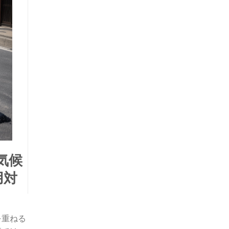
気候
用対
を重ねる