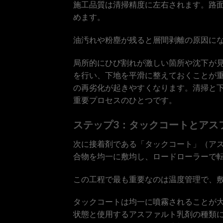
施工品質は清掃精度に左右されます。路
めます。
油汚れや粉塵が残ると層間剥離の原因に
局所的にひび割れが激しい箇所や沈下が
を行い、下地を平滑に整えておくことが
の再劣化が起きやすくなります。清掃と
重要プロセスのひとつです。
ステップ3：タックコートとアス
次に接着剤である「タックコート」（ア
合物を均一に敷均し、ロードローラーで
この工程で最も重要なのは温度管理で、敷
タックコートは均一に噴霧されることが
状態と使用するアスファルト乳剤の種類