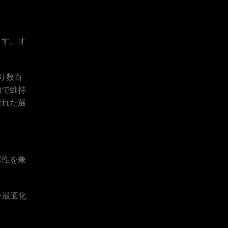
ます。オ
り数百
内で維持
優れた選
寒性を兼
を最適化