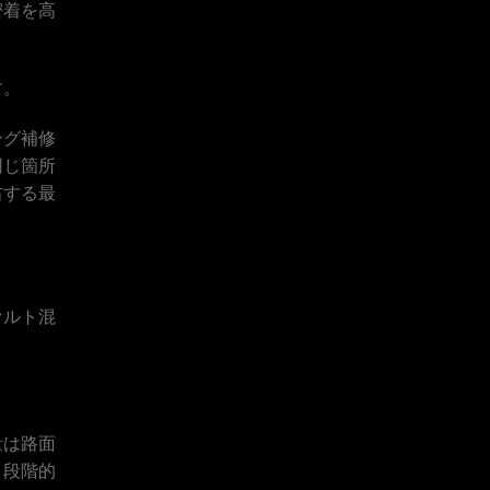
密着を高
す。
ング補修
同じ箇所
右する最
ァルト混
量は路面
と段階的