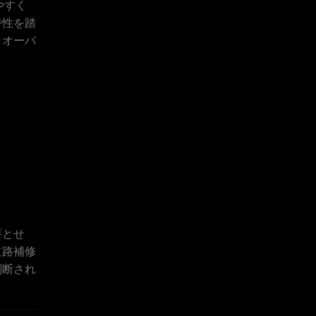
やすく
特性を踏
、オーバ
要とせ
道路補修
判断され