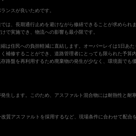
バランスが良いためです。
線では、長期通行止めを避けながら修繕できることが求められ
だけで実施でき、物流への影響も最小限です。
短縮は住民への負担軽減に直結します。オーバーレイは1日あた
よく補修することができ、道路管理者にとっても限られた予算
既存路盤を再利用するため廃棄物の発生が少なく、環境面でも
が発生します。このため、アスファルト混合物には耐熱性と耐
ー改質アスファルトを採用するなど、現場条件に合わせて配合