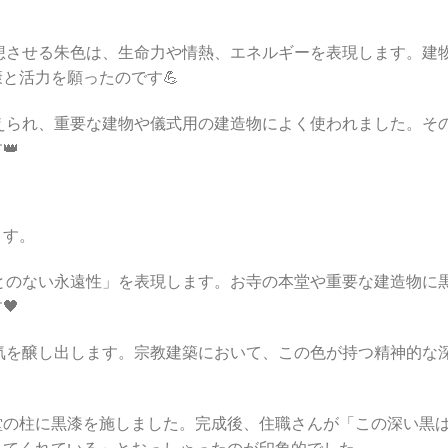
想させる朱色は、生命力や情熱、エネルギーを表現します。建
と活力を願ったのです💪
えられ、重要な建物や儀式用の建造物によく使われました。そ
👑
ます。
とのない永遠性」を表現します。お寺の本堂や重要な建造物に
🖤
気を醸し出します。宗教建築において、この色が持つ精神的な
堂の柱に黒漆を施しました。完成後、住職さんが「この深い黒
してくれている」とおっしゃったのが印象的でした。