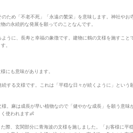
そのため「不老不死」「永遠の繁栄」を意味します。神社やお
建物の永続的な発展を願ってのことなんです。
るように、長寿と幸福の象徴です。建物に鶴の文様を施すこと
ます。
文様にも意味があります。
連続する文様です。これは「平穏な日々が続くように」という
文様。麻は成長が早い植物なので「健やかな成長」を願う意味
く使われます👶
した際、玄関部分に青海波の文様を施しました。「お客様に平