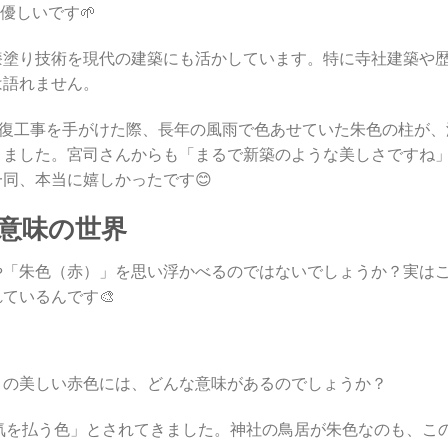
優しいです🌱
漆塗り技術を現代の建築にも活かしています。特に寺社建築や
は語れません。
修復工事を手がけた際、長年の風雨で色あせていた朱色の柱が、
りました。宮司さんからも「まるで新築のような美しさですね
同、本当に嬉しかったです😊
い意味の世界
や「朱色（赤）」を思い浮かべるのではないでしょうか？実は
ているんです🎨
この美しい赤色には、どんな意味があるのでしょうか？
気を払う色」とされてきました。神社の鳥居が朱色なのも、こ