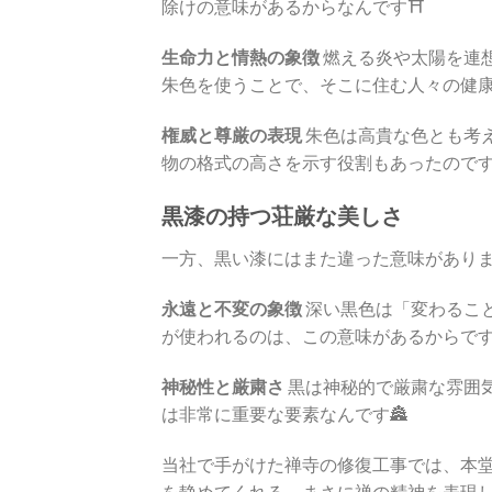
除けの意味があるからなんです⛩️
生命力と情熱の象徴
燃える炎や太陽を連
朱色を使うことで、そこに住む人々の健康
権威と尊厳の表現
朱色は高貴な色とも考
物の格式の高さを示す役割もあったのです
黒漆の持つ荘厳な美しさ
一方、黒い漆にはまた違った意味があり
永遠と不変の象徴
深い黒色は「変わるこ
が使われるのは、この意味があるからです
神秘性と厳粛さ
黒は神秘的で厳粛な雰囲
は非常に重要な要素なんです🏯
当社で手がけた禅寺の修復工事では、本
を静めてくれる。まさに禅の精神を表現