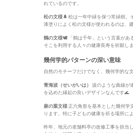
れているのです。
松の文様🌲
松は一年中緑を保つ常緑樹。
漆塗りによく松の文様が使われるのは、
鶴の文様🕊️
「鶴は千年」という言葉があ
そこを利用する人々の健康長寿を祈願し
幾何学的パターンの深い意味
自然のモチーフだけでなく、幾何学的な
青海波（せいがいは）
波のような曲線が
を込めた縁起の良いデザインなんです🌊
麻の葉文様
正六角形を基本とした幾何学
ります。特に子どもの健康を祈る場所によ
昨年、地元の老舗料亭の改修工事を担当