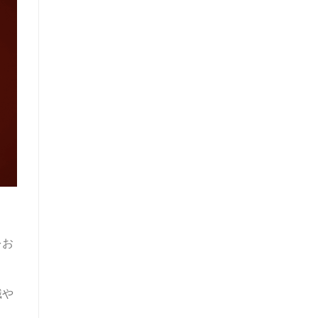
をお
識や