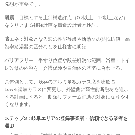
発想が重要です。
耐震
：目標とする上部構造評点（0.7以上、1.0以上など）
をクリアする補強計画を構造設計者と検討。
省エネ
：対象となる窓の性能等級や断熱材の熱抵抗値、高
効率給湯器の区分などを仕様書に明記。
バリアフリー
：手すり位置や段差解消の範囲、浴室・トイ
レ改修の内容を、介護保険や自治体の基準に合わせる。
具体例として、既存のアルミ単板ガラス窓を樹脂窓＋
Low-E複層ガラスに変更し、外壁側に高性能断熱材を追加
する計画にすると、断熱リフォーム補助の対象になりやす
くなります。
ステップ3：岐阜エリアの登録事業者・信頼できる業者を
選ぶ