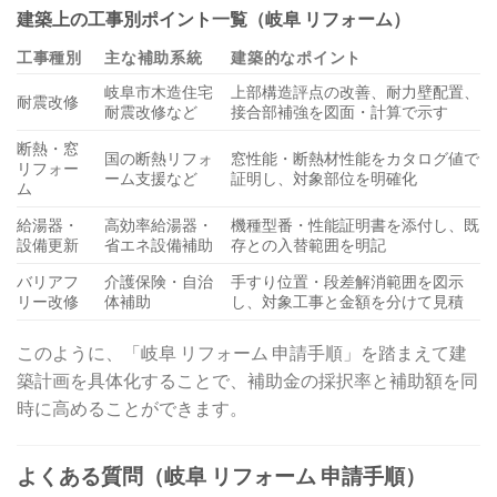
建築上の工事別ポイント一覧（岐阜 リフォーム）
工事種別
主な補助系統
建築的なポイント
岐阜市木造住宅
上部構造評点の改善、耐力壁配置、
耐震改修
耐震改修など
接合部補強を図面・計算で示す
断熱・窓
国の断熱リフォ
窓性能・断熱材性能をカタログ値で
リフォー
ーム支援など
証明し、対象部位を明確化
ム
給湯器・
高効率給湯器・
機種型番・性能証明書を添付し、既
設備更新
省エネ設備補助
存との入替範囲を明記
バリアフ
介護保険・自治
手すり位置・段差解消範囲を図示
リー改修
体補助
し、対象工事と金額を分けて見積
このように、「岐阜 リフォーム 申請手順」を踏まえて建
築計画を具体化することで、補助金の採択率と補助額を同
時に高めることができます。
よくある質問（岐阜 リフォーム 申請手順）