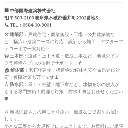
🏢
中部国際建築株式会社
📮 〒503-2100 岐阜県不破郡垂井町2382番地5
📞 TEL：0584-30-9001
🛠️
建築部
：戸建住宅・商業施設・工場・公共建築物な
ど、幅広い建築ニーズに対応！設計から施工・アフターフ
ォローまで一貫対応✨
🚧
土木部
：道路・上下水道・造成工事など、地域のイン
フラ整備をプロの技術でサポート！🌱
🏚️
解体部
：老朽化建物・構造物の解体も安全＆迅速に対
応！近隣対策も万全です🧹
💧 防水部：
屋上・外壁・地下室など、建物を水の侵入か
ら守る専門技術！雨漏り対策・防水工事はお任せください
🛡️
💬 地域の皆さまの声に寄り添い、最適なご提案をお届け
します。
小さな工事から大規模プロジェクトまで、お気軽にご相談