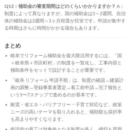
Q12：補助金の審査期間はどのくらいかかりますか？
A：
制度によって異なりますが、国の補助金は1～2週間、自治
体の補助金は2週間～1ヶ月程度が目安です。申請が集中す
る時期はさらに時間がかかる場合もあります。
まとめ
岐阜でリフォーム補助金を最大限活用するには、「国
＋岐阜県＋市区町村」の制度を一覧化し、工事内容と
補助条件をセットで設計することが重要です。
「岐阜 リフォーム 申請手順」は、制度の確認→建築計
画の調整→登録事業者選定→着工前申請→完了報告と
いう5〜7ステップで進めるのが基本です。
耐震・省エネ・バリアフリー・子育て対応など、政策
ニーズの高いテーマを取り入れると、補助額も採択率
も高まりやすくなります。
申請前の着工は対象外となる制度が多く、締切も早期