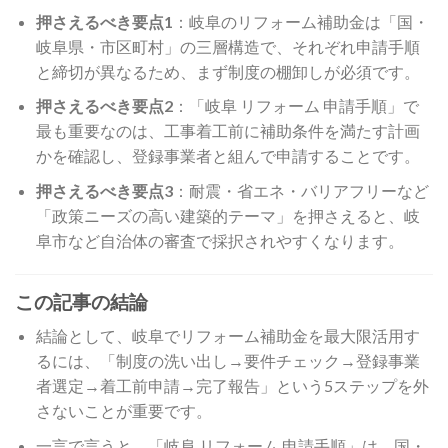
押さえるべき要点1
：岐阜のリフォーム補助金は「国・
岐阜県・市区町村」の三層構造で、それぞれ申請手順
と締切が異なるため、まず制度の棚卸しが必須です。
押さえるべき要点2
：「岐阜 リフォーム 申請手順」で
最も重要なのは、工事着工前に補助条件を満たす計画
かを確認し、登録事業者と組んで申請することです。
押さえるべき要点3
：耐震・省エネ・バリアフリーなど
「政策ニーズの高い建築的テーマ」を押さえると、岐
阜市など自治体の審査で採択されやすくなります。
この記事の結論
結論として、岐阜でリフォーム補助金を最大限活用す
るには、「制度の洗い出し→要件チェック→登録事業
者選定→着工前申請→完了報告」という5ステップを外
さないことが重要です。
一言で言うと、「岐阜 リフォーム 申請手順」は、国・