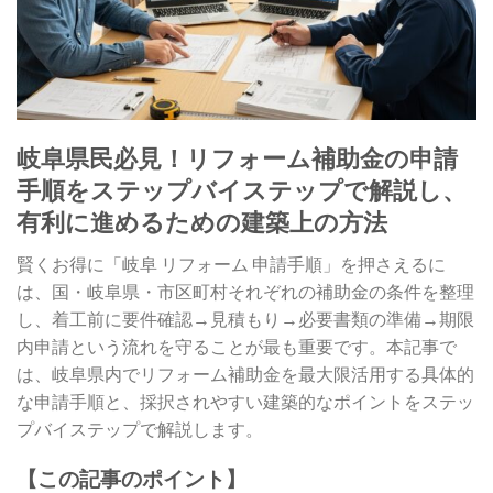
岐阜県民必見！リフォーム補助金の申請
手順をステップバイステップで解説し、
有利に進めるための建築上の方法
賢くお得に「岐阜 リフォーム 申請手順」を押さえるに
は、国・岐阜県・市区町村それぞれの補助金の条件を整理
し、着工前に要件確認→見積もり→必要書類の準備→期限
内申請という流れを守ることが最も重要です。本記事で
は、岐阜県内でリフォーム補助金を最大限活用する具体的
な申請手順と、採択されやすい建築的なポイントをステッ
プバイステップで解説します。
【この記事のポイント】