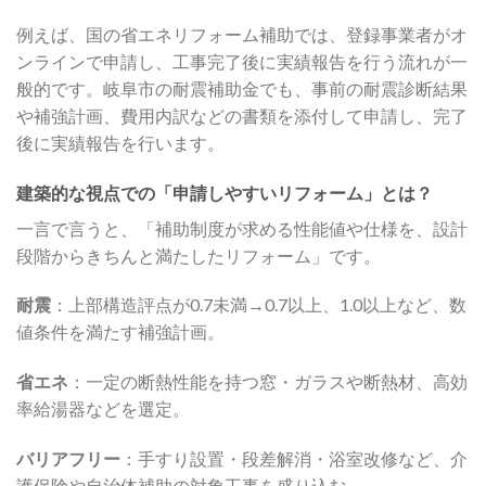
例えば、国の省エネリフォーム補助では、登録事業者がオ
ンラインで申請し、工事完了後に実績報告を行う流れが一
般的です。岐阜市の耐震補助金でも、事前の耐震診断結果
や補強計画、費用内訳などの書類を添付して申請し、完了
後に実績報告を行います。
建築的な視点での「申請しやすいリフォーム」とは？
一言で言うと、「補助制度が求める性能値や仕様を、設計
段階からきちんと満たしたリフォーム」です。
耐震
：上部構造評点が0.7未満→0.7以上、1.0以上など、数
値条件を満たす補強計画。
省エネ
：一定の断熱性能を持つ窓・ガラスや断熱材、高効
率給湯器などを選定。
バリアフリー
：手すり設置・段差解消・浴室改修など、介
護保険や自治体補助の対象工事を盛り込む。