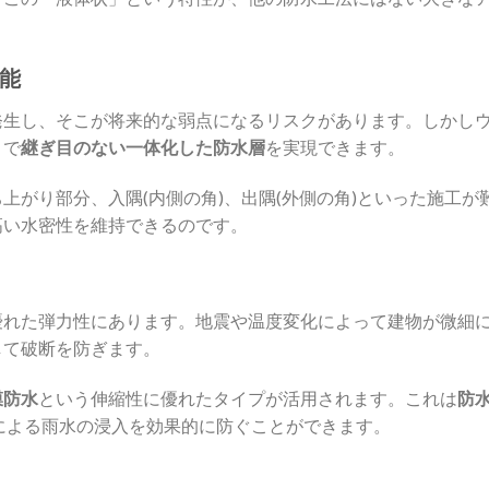
能
発生し、そこが将来的な弱点になるリスクがあります。しかし
とで
継ぎ目のない一体化した防水層
を実現できます。
上がり部分、入隅(内側の角)、出隅(外側の角)といった施工が
高い水密性を維持できるのです。
優れた弾力性にあります。地震や温度変化によって建物が微細
して破断を防ぎます。
膜防水
という伸縮性に優れたタイプが活用されます。これは
防水
による雨水の浸入を効果的に防ぐことができます。