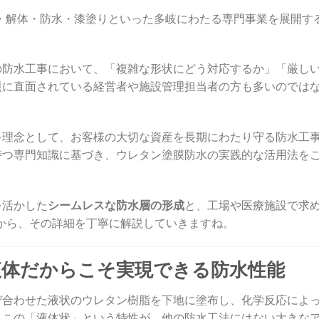
・解体・防水・漆塗りといった多岐にわたる専門事業を展開す
の防水工事において、「複雑な形状にどう対応するか」「厳し
題に直面されている経営者や施設管理担当者の方も多いのでは
を理念として、お客様の大切な資産を長期にわたり守る防水工
持つ専門知識に基づき、ウレタン塗膜防水の実践的な活用法を
を活かした
シームレスな防水層の形成
と、工場や医療施設で求
から、その詳細を丁寧に解説していきますね。
液体だからこそ実現できる防水性能
ぜ合わせた液状のウレタン樹脂を下地に塗布し、化学反応によ
。この「液体状」という特性が、他の防水工法にはない大きな