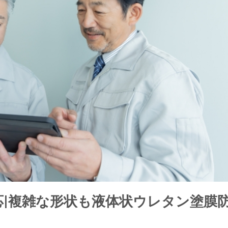
対応|複雑な形状も液体状ウレタン塗膜
ド