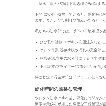
「防水工事の成功は下地処理で9割決まる
下地に水分が残留していると、硬化時に
ます。また、ひび割れや段差があると、
私たちの防水部では、以下の下地処理を徹
ひび割れ補修:エポキシ樹脂注入などに
ケレン作業:既存塗膜や汚れの完全除去
乾燥確認:専用の水分計による含水率測
下地調整:プライマー(接着剤)の適切な
特に乾燥と湿気対策は「プロしか知らない
硬化時間の厳格な管理
ウレタン防水は塗布後、硬化に時間がか
気候や天候を考慮した緻密な工程管理が