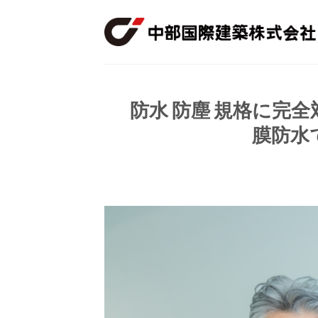
Skip
to
content
防水 防塵 規格に完
膜防水