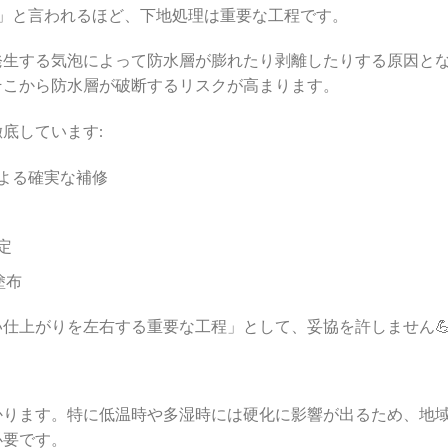
」と言われるほど、下地処理は重要な工程です。
発生する気泡によって防水層が膨れたり剥離したりする原因と
そこから防水層が破断するリスクが高まります。
底しています:
よる確実な補修
定
塗布
仕上がりを左右する重要な工程」として、妥協を許しません
かります。特に低温時や多湿時には硬化に影響が出るため、地
必要です。