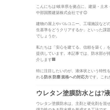
こんにちは!岐阜県を拠点に、建築・土木
中部国際建築株式会社です😊
建物の屋上やバルコニー、工場施設など
生基準をどうクリアするか」といった課
でしょうか。
私たちは「安心を建てる、信頼を築く」
提供しています。本記事では、防水部が
介します🏢
特に注目したいのが、液体状という特性
れる
防水 防塵 規格への対応力
です。これ
ウレタン塗膜防水とは?
ウレタン塗膜防水は、主剤と硬化剤を混
弾力性のある防水膜を形成する工法です