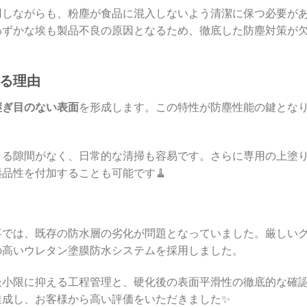
用しながらも、粉塵が食品に混入しないよう清潔に保つ必要が
わずかな埃も製品不良の原因となるため、徹底した防塵対策が
る理由
継ぎ目のない表面
を形成します。この特性が防塵性能の鍵とな
まる隙間がなく、日常的な清掃も容易です。さらに専用の上塗
品性を付加することも可能です🧹
事では、既存の防水層の劣化が問題となっていました。厳しい
の高いウレタン塗膜防水システムを採用しました。
最小限に抑える工程管理と、硬化後の表面平滑性の徹底的な確
達成し、お客様から高い評価をいただきました✨