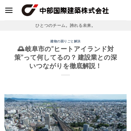
Skip
to
content
ひとつのチーム。誇れる未来。
建物の困りごと解決
🌅 岐阜市の”ヒートアイランド対
策”って何してるの？ 建設業との深
いつながりを徹底解説！