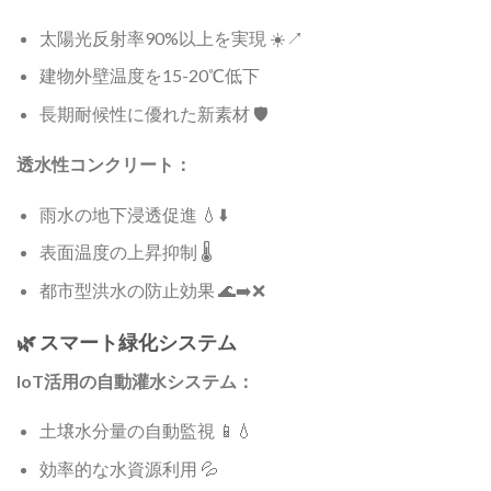
太陽光反射率90%以上を実現 ☀️↗️
建物外壁温度を15-20℃低下
長期耐候性に優れた新素材 🛡️
透水性コンクリート：
雨水の地下浸透促進 💧⬇️
表面温度の上昇抑制 🌡️
都市型洪水の防止効果 🌊➡️❌
🌿 スマート緑化システム
IoT活用の自動灌水システム：
土壌水分量の自動監視 📱💧
効率的な水資源利用 💦