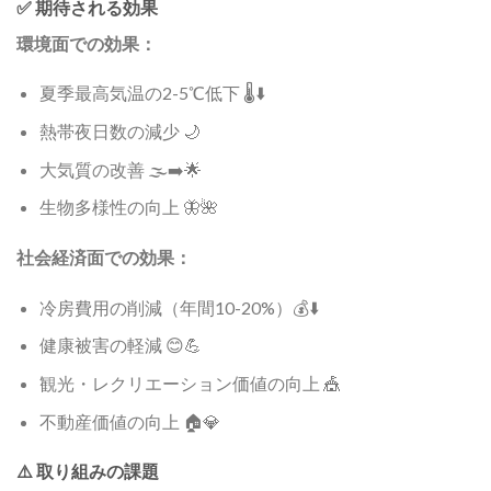
✅ 期待される効果
環境面での効果：
夏季最高気温の2-5℃低下 🌡️⬇️
熱帯夜日数の減少 🌙
大気質の改善 🌫️➡️🌟
生物多様性の向上 🦋🌺
社会経済面での効果：
冷房費用の削減（年間10-20%）💰⬇️
健康被害の軽減 😊💪
観光・レクリエーション価値の向上 🎪
不動産価値の向上 🏠💎
⚠️ 取り組みの課題