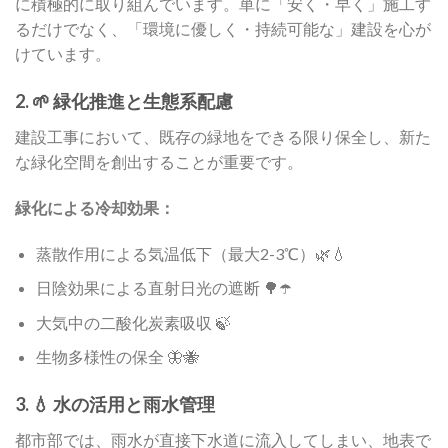
に積極的に取り組んでいます。単に「安く・早く」施工す
るだけでなく、「環境に優しく・持続可能な」建設を心が
けています。
2. 🌱 緑化推進と生態系配慮
建設工事において、既存の緑地をできる限り保全し、新た
な緑化空間を創出することが重要です。
緑化による冷却効果：
蒸散作用による気温低下（最大2-3℃）🌿💧
日陰効果による直射日光の遮断 🌳☂️
大気中の二酸化炭素吸収 🍃
生物多様性の保全 🦋🐝
3. 💧 水の活用と雨水管理
都市部では、雨水が直接下水道に流入してしまい、地表で