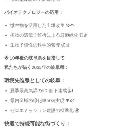
バイオテクノロジーの応用：
微生物を活用した土壌改良 🦠🌱
植物の遺伝子解析による最適緑化 🧬🌿
生物多様性の科学的管理 🦋📊
🌟 10年後の岐阜県を目指して
私たちが描く2035年の岐阜県：
環境先進県としての岐阜：
夏季最高気温の5℃低下達成 🌡️⬇️
県内全域の緑化率50%実現 🌳🌿
ゼロエミッション建設の標準化 🌍
快適で持続可能な街づくり：