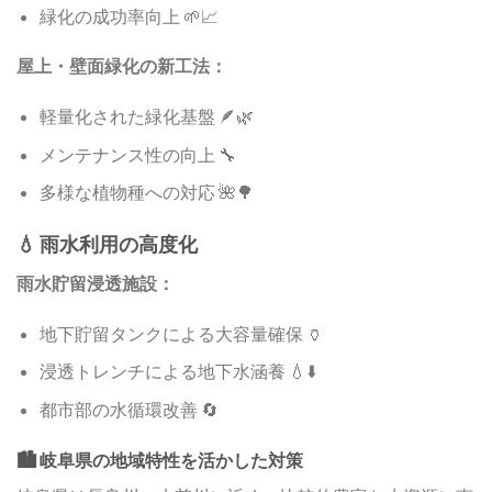
緑化の成功率向上 🌱📈
屋上・壁面緑化の新工法：
軽量化された緑化基盤 🪶🌿
メンテナンス性の向上 🔧
多様な植物種への対応 🌺🌳
💧 雨水利用の高度化
雨水貯留浸透施設：
地下貯留タンクによる大容量確保 🏺
浸透トレンチによる地下水涵養 💧⬇️
都市部の水循環改善 🔄
🏙️ 岐阜県の地域特性を活かした対策