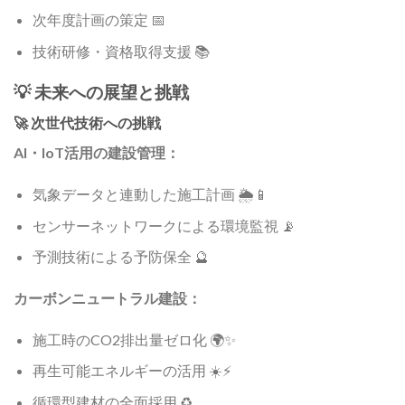
次年度計画の策定 📅
技術研修・資格取得支援 📚
💡 未来への展望と挑戦
🚀 次世代技術への挑戦
AI・IoT活用の建設管理：
気象データと連動した施工計画 🌦️📱
センサーネットワークによる環境監視 📡
予測技術による予防保全 🔮
カーボンニュートラル建設：
施工時のCO2排出量ゼロ化 🌍✨
再生可能エネルギーの活用 ☀️⚡
循環型建材の全面採用 ♻️