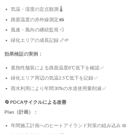
気温・湿度の定点観測 🌡️
路面温度の赤外線測定 📸
風速・風向の継続監視 💨
緑化エリアの成長記録 📏🌱
効果検証の実例：
遮熱性舗装による路面温度8℃低下を確認 ✅
緑化エリア周辺の気温2.5℃低下を記録 ✅
雨水利用により年間30%の水道使用量削減 ✅
🔄 PDCAサイクルによる改善
Plan（計画）：
年間施工計画へのヒートアイランド対策の組み込み 📅