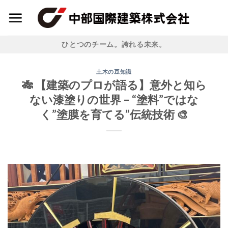
Skip
to
content
ひとつのチーム。誇れる未来。
土木の豆知識
🎋 【建築のプロが語る】意外と知ら
ない漆塗りの世界 – “塗料”ではな
く”塗膜を育てる”伝統技術 🎨