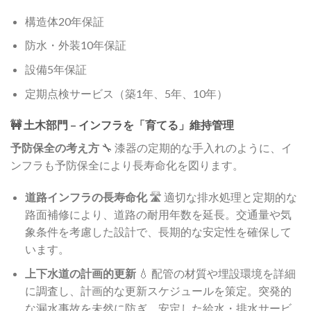
構造体20年保証
防水・外装10年保証
設備5年保証
定期点検サービス（築1年、5年、10年）
🚧 土木部門 – インフラを「育てる」維持管理
予防保全の考え方
🔧 漆器の定期的な手入れのように、イ
ンフラも予防保全により長寿命化を図ります。
道路インフラの長寿命化
🛣️ 適切な排水処理と定期的な
路面補修により、道路の耐用年数を延長。交通量や気
象条件を考慮した設計で、長期的な安定性を確保して
います。
上下水道の計画的更新
💧 配管の材質や埋設環境を詳細
に調査し、計画的な更新スケジュールを策定。突発的
な漏水事故を未然に防ぎ、安定した給水・排水サービ