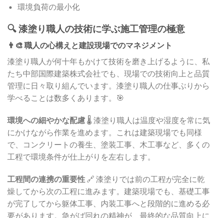
環境負荷の最小化
🔍 漆塗り職人の技術に学ぶ施工管理の極意
👨‍🎨 職人の心構えと建設現場でのマネジメント
漆塗り職人が何十年もかけて技術を磨き上げるように、私
たち中部国際建築株式会社でも、現場での技術向上と品質
管理に日々取り組んでいます。漆塗り職人の仕事ぶりから
学べることは数多くあります。🎯
環境への細やかな配慮
🌡️ 漆塗り職人は温度や湿度を常に気
にかけながら作業を進めます。これは建築現場でも同様
で、コンクリートの養生、塗装工事、木工事など、多くの
工程で環境条件が仕上がりを左右します。
工程間の連携の重要性
🔗 漆塗りでは前の工程が完全に乾
燥してから次の工程に進みます。建築現場でも、基礎工事
が完了してから躯体工事、内装工事へと段階的に進める必
要があります。急がば回れの精神が、最終的な品質向上に