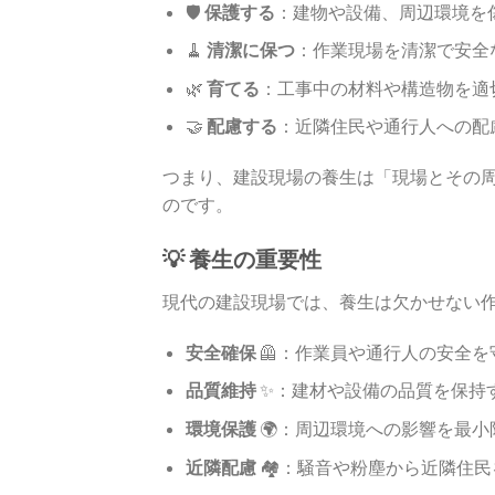
🛡️
保護する
：建物や設備、周辺環境を
🧹
清潔に保つ
：作業現場を清潔で安全
🌿
育てる
：工事中の材料や構造物を適
🤝
配慮する
：近隣住民や通行人への配
つまり、建設現場の養生は「現場とその
のです。
💡 養生の重要性
現代の建設現場では、養生は欠かせない
安全確保
🦺：作業員や通行人の安全を
品質維持
✨：建材や設備の品質を保持
環境保護
🌍：周辺環境への影響を最小
近隣配慮
🏘️：騒音や粉塵から近隣住