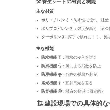
🛠️ 養生シートの材質と機能
主な材質
ポリエチレン
💧：防水性に優れ、軽量
ポリプロピレン
💪：強度が高く、耐久
ターポリン
🔒：厚手で破れにくく、長
主な機能
防水機能
☔：雨水の侵入を防ぐ
防風機能
💨：風による飛散を防止
防塵機能
🌪️：粉塵の拡散を抑制
遮光機能
☀️：直射日光を遮る
防音機能
🔇：騒音の軽減（限定的）
🏗️ 建設現場での具体的