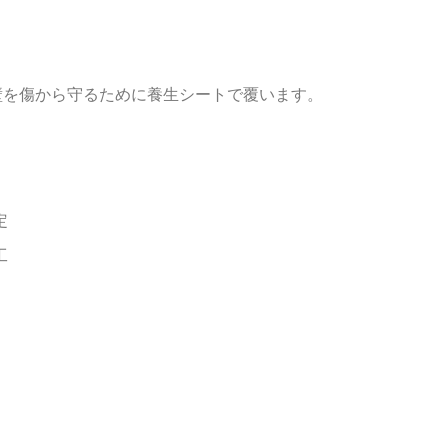
壁を傷から守るために養生シートで覆います。
定
工