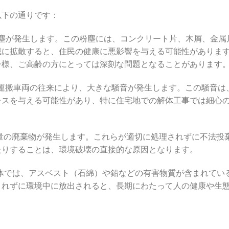
以下の通りです：
の粉塵が発生します。この粉塵には、コンクリート片、木屑、金属
域に拡散すると、住民の健康に悪影響を与える可能性がありま
子様、ご高齢の方にとっては深刻な問題となることがあります
や運搬車両の往来により、大きな騒音が発生します。この騒音は
レスを与える可能性があり、特に住宅地での解体工事では細心
大な量の廃棄物が発生します。これらが適切に処理されずに不法投
たりすることは、環境破壊の直接的な原因となります。
解体では、アスベスト（石綿）や鉛などの有害物質が含まれてい
されずに環境中に放出されると、長期にわたって人の健康や生