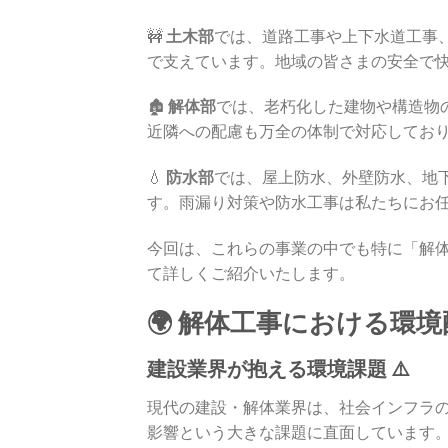
🚧
土木部
では、道路工事や上下水道工事
で支えています。地域の皆さまの安全で
🏚️
解体部
では、老朽化した建物や構造物
近隣への配慮も万全の体制で対応してお
💧
防水部
では、屋上防水、外壁防水、地
す。雨漏り対策や防水工事は私たちにお
今回は、これらの事業の中でも特に「解
て詳しくご紹介いたします。
🌍 解体工事における環
建設業界が抱える環境課題 ⚠️
現代の建設・解体業界は、社会インフラ
影響という大きな課題に直面しています