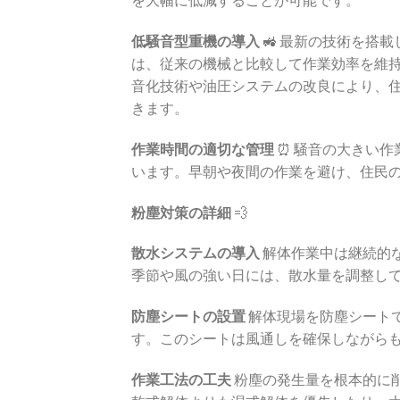
低騒音型重機の導入
🚜 最新の技術を搭
は、従来の機械と比較して作業効率を維
音化技術や油圧システムの改良により、
きます。
作業時間の適切な管理
⏰ 騒音の大きい
います。早朝や夜間の作業を避け、住民
粉塵対策の詳細
💨
散水システムの導入
解体作業中は継続的
季節や風の強い日には、散水量を調整し
防塵シートの設置
解体現場を防塵シート
す。このシートは風通しを確保しながら
作業工法の工夫
粉塵の発生量を根本的に