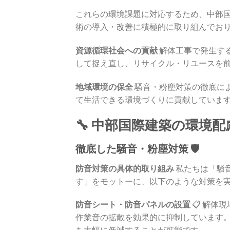
これらの環境課題に対応するため、中部
術の導入・改善に積極的に取り組んでお
資源循環社会への貢献
解体工事で発生す
して捉え直し、リサイクル・リユースを
地域環境の保全
騒音・粉塵対策の徹底に
て生活できる環境づくりに貢献していま
🔧 中部国際建築の環境配
徹底した騒音・粉塵対策 🛡️
防音対策の具体的取り組み
私たちは「騒
す」をモットーに、以下のような対策を
防音シート・防音パネルの設置
📋 解体
作業音の拡散を効果的に抑制しています
を大幅に低減することが可能です。