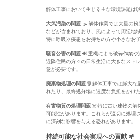
解体工事において生じる主な環境課題は
大気汚染の問題
🌫️ 解体作業では大量
などが含まれており、風によって周辺地
特に呼吸器疾患をお持ちの方や小さなお
騒音公害の問題
🔊 重機による破砕作業
近隣住民の方々の日常生活に大きなスト
意が必要です。
廃棄物処理の問題
🗑️ 解体工事では膨
れたり、最終処分場に過度な負担をかけ
有害物質の処理問題
☠️ 特に古い建物の
可能性があります。これらが適切に処理
に深刻な影響を与える恐れがあります。
持続可能な社会実現への貢献 🌱