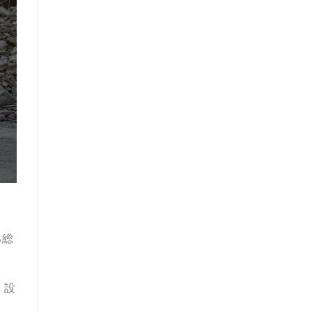
る総
。設