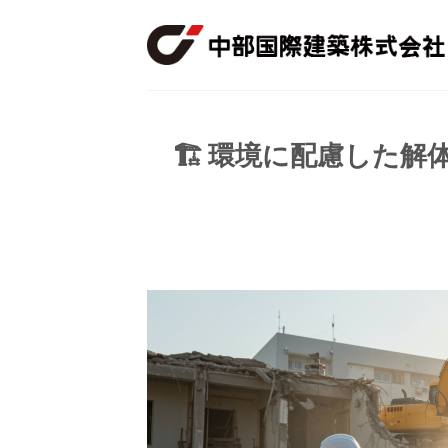
Skip
to
content
🏗️ 環境に配慮した