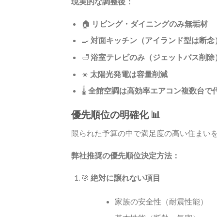
現実的な調整後：
🏠
リビング・ダイニングのみ無垢材
🍳
対面キッチン（アイランド型は断念
🛁
浴室テレビのみ（ジェットバス削除
☀️
太陽光発電は容量削減
🌡️
全館空調は高効率エアコン複数台で
優先順位の明確化 📊
限られた予算の中で満足度の高い住まい
弊社推奨の優先順位決定方法：
🎯
絶対に譲れない項目
家族の安全性（耐震性能）