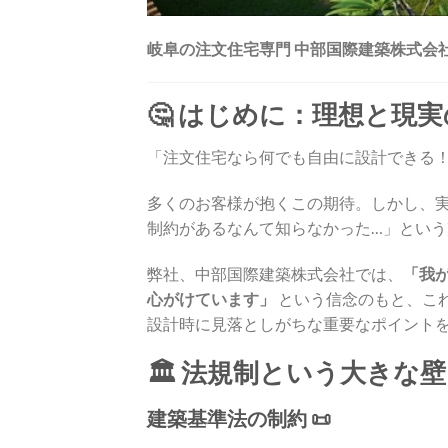
岐阜の注文住宅専門 中部国際建築株式会
🤔 はじめに：理想と現
「注文住宅なら何でも自由に設計できる
多くのお客様が抱くこの期待。しかし、
制約があるなんて知らなかった…」とい
弊社、中部国際建築株式会社では、
「我
心がけています」
という信念のもと、こ
設計時に見落としがちな重要なポイント
🏛️ 法規制という大きな壁
建築基準法の制約 📜