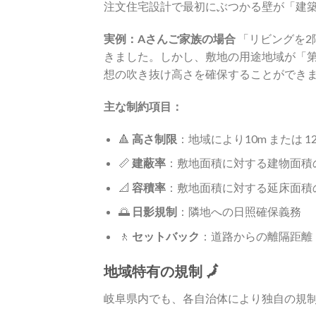
注文住宅設計で最初にぶつかる壁が「建
実例：Aさんご家族の場合
「リビングを2
きました。しかし、敷地の用途地域が「
想の吹き抜け高さを確保することができ
主な制約項目：
🔺
高さ制限
：地域により10m または 1
📏
建蔽率
：敷地面積に対する建物面積
📐
容積率
：敷地面積に対する延床面積
🌅
日影規制
：隣地への日照確保義務
🚶
セットバック
：道路からの離隔距離
地域特有の規制 🗾
岐阜県内でも、各自治体により独自の規