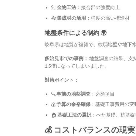
🔩
金物工法
：接合部の強度向上
🎋
集成材の活用
：強度の高い構造材
地盤条件による制約 🌍
岐阜県は地質が複雑で、軟弱地盤や地下
多治見市での事例：
地盤調査の結果、支
1.5倍になってしまいました。
対策ポイント：
🔍
事前の地盤調査
：必須項目
💰
予算の余裕確保
：基礎工事費用の変
🏠
基礎工法の選択
：べた基礎、杭基礎
💰 コストバランスの現実