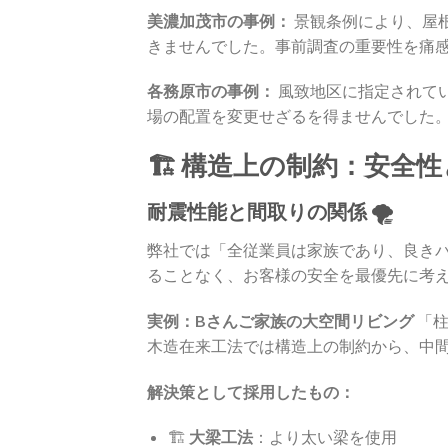
美濃加茂市の事例：
景観条例により、屋
きませんでした。事前調査の重要性を痛
各務原市の事例：
風致地区に指定されて
場の配置を変更せざるを得ませんでした
🏗️ 構造上の制約：安全
耐震性能と間取りの関係 🌪️
弊社では「全従業員は家族であり、良き
ることなく、お客様の安全を最優先に考
実例：Bさんご家族の大空間リビング
「柱
木造在来工法では構造上の制約から、中
解決策として採用したもの：
🏗️
大梁工法
：より太い梁を使用