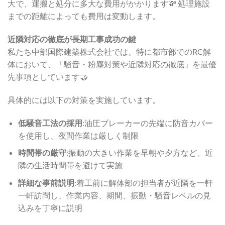
大で、運搬と処分に多大な費用がかかります💸 処理施設
までの距離によっても費用は変動します。
近隣対応の徹底が長期工事成功の鍵
私たち中部国際建築株式会社では、特に都市部でのRC解
体において、「騒音・粉塵対策や近隣対応の徹底」を最優
先事項としています🤝
具体的には以下の対策を実施しています。
低騒音工法の採用
:油圧ブレーカーの先端に防音カバー
を使用し、夜間作業は厳しく制限
時間帯の厳守
:振動の大きい作業を早朝や夕方など、近
隣の生活時間帯を避けて実施
詳細な事前説明
:着工前に解体部の担当者が近隣を一軒
一軒訪問し、作業内容、期間、振動・騒音レベルの見
込みを丁寧に説明