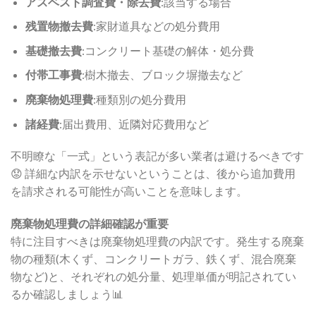
アスベスト調査費・除去費
:該当する場合
残置物撤去費
:家財道具などの処分費用
基礎撤去費
:コンクリート基礎の解体・処分費
付帯工事費
:樹木撤去、ブロック塀撤去など
廃棄物処理費
:種類別の処分費用
諸経費
:届出費用、近隣対応費用など
不明瞭な「一式」という表記が多い業者は避けるべきです
😟 詳細な内訳を示せないということは、後から追加費用
を請求される可能性が高いことを意味します。
廃棄物処理費の詳細確認が重要
特に注目すべきは廃棄物処理費の内訳です。発生する廃棄
物の種類(木くず、コンクリートガラ、鉄くず、混合廃棄
物など)と、それぞれの処分量、処理単価が明記されてい
るか確認しましょう📊