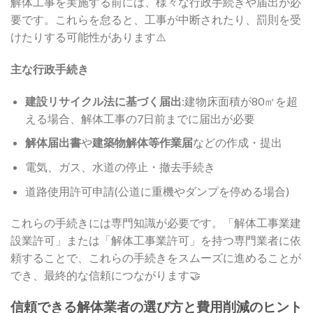
解体工事を実施する前には、様々な行政手続きや届出が必
要です。これらを怠ると、工事が中断されたり、罰則を受
けたりする可能性があります⚠️
主な行政手続き
建設リサイクル法に基づく届出
:建物床面積が80㎡を超
える場合、解体工事の7日前までに届出が必要
解体届出書
や
建築物解体等作業届
などの作成・提出
電気、ガス、水道の停止・撤去手続き
道路使用許可申請(公道に重機やダンプを停める場合)
これらの手続きには専門知識が必要です。「解体工事業建
設業許可」または「解体工事業許可」を持つ専門業者に依
頼することで、これらの手続きをスムーズに進めることが
でき、最終的な信頼につながります🤝
信頼できる解体業者の選び方と費用削減のヒント