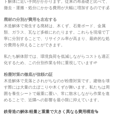
ト解体に近い手間がかかります。従来の布基礎と比べて、
撤去・運搬・処分にかかる費用が大幅に増加するのです💰
廃材の分別が費用を左右する
木造解体で発生する廃材は、木くず、石膏ボード、金属
類、ガラス、瓦など多岐にわたります。これらを現場で丁
寧に分別することで、リサイクル率が高まり、最終的な処
分費用を抑えることができます。
私たち解体部では、環境負荷を低減しながらコストも適正
化するため、この分別作業を特に重視しています🌱
粉塵対策の徹底が信頼の証
木造解体で見落とされがちなのが粉塵対策です。建物を壊
す際には大量の土ぼこりや木くずが舞います。私たちは周
囲を養生シートで厳重に覆い、常に散水しながら作業を進
めることで、近隣への影響を最小限に抑えています。
鉄骨造の解体:軽量と重量で大きく異なる費用構造🔩