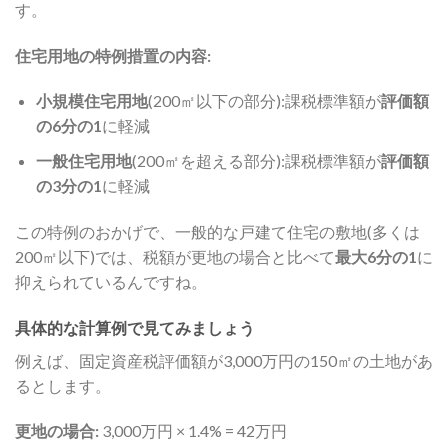
す。
住宅用地の特例措置の内容:
小規模住宅用地
(200㎡以下の部分):課税標準額が
評価額
の6分の1
に軽減
一般住宅用地
(200㎡を超える部分):課税標準額が
評価額
の3分の1
に軽減
この特例のおかげで、一般的な戸建て住宅の敷地(多くは
200㎡以下)では、税額が更地の場合と比べて
最大6分の1
に
抑えられているんですね。
具体的な計算例で見てみましょう
例えば、固定資産税評価額が3,000万円の150㎡の土地があ
るとします。
更地の場合:
3,000万円 × 1.4% = 42万円