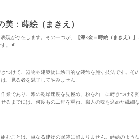
極の美：蒔絵（まきえ）
な表現が存在します。その一つが、
【漆×金＝蒔絵（まきえ）】
す。🌟
蒔きつけて、器物や建築物に絵画的な装飾を施す技法です。そ
きは、見る者を魅了してやみません。
る作業であり、漆の乾燥速度を見極め、粉を均一に蒔きつける
させるまでには、何度もの工程を重ね、職人の魂を込めた繊細
り組むことは、単なる建物の塗装に留まりません。蒔絵のよう