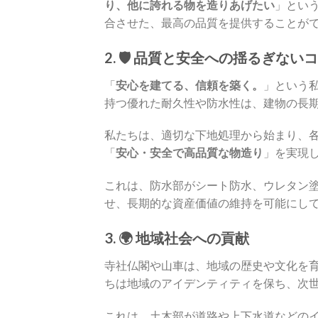
り、他に誇れる物を造りあげたい
」とい
合させた、最高の品質を提供することがで
2. 🛡️ 品質と安全への揺るぎな
「
安心を建てる、信頼を築く。
」という
持つ優れた耐久性や防水性は、建物の長
私たちは、適切な下地処理から始まり、
「
安心・安全で高品質な物造り
」を実現
これは、防水部がシート防水、ウレタン塗
せ、長期的な資産価値の維持を可能にして
3. 🌍 地域社会への貢献
寺社仏閣や山車は、地域の歴史や文化を
ちは地域のアイデンティティを保ち、次
これは、土木部が道路や上下水道などの