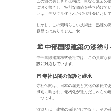
この漆の美しさと技術は、単なる過去の
に深く根ざし、特別な価値を持ち続けて
いは、デジタル化された現代社会におい
しかし、この素晴らしい技術は、熟練の
容易ではありません。🛠️
🏛️ 中部国際建築の漆塗
中部国際建築株式会社では、この貴重な
設に対応しています
。
⛩️ 寺社仏閣の保護と継承
寺社仏閣は、日本の歴史と文化の象徴で
風雨に晒され、老朽化が進んだこれらの
一つです。
漆塗りは、建物の保護だけでなく、その