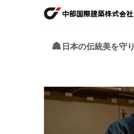
Skip
to
content
🏯 日本の伝統美を