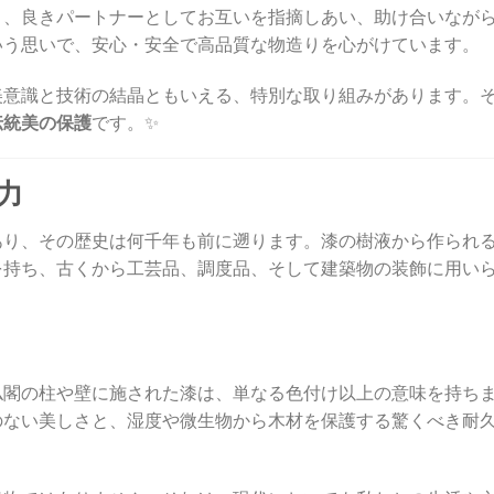
り、良きパートナーとしてお互いを指摘しあい、助け合いなが
いう思いで、安心・安全で高品質な物造りを心がけています。
美意識と技術の結晶ともいえる、特別な取り組みがあります。
伝統美の保護
です。✨
力
あり、その歴史は何千年も前に遡ります。漆の樹液から作られ
を持ち、古くから工芸品、調度品、そして建築物の装飾に用い
仏閣の柱や壁に施された漆は、単なる色付け以上の意味を持ち
のない美しさと、湿度や微生物から木材を保護する驚くべき耐