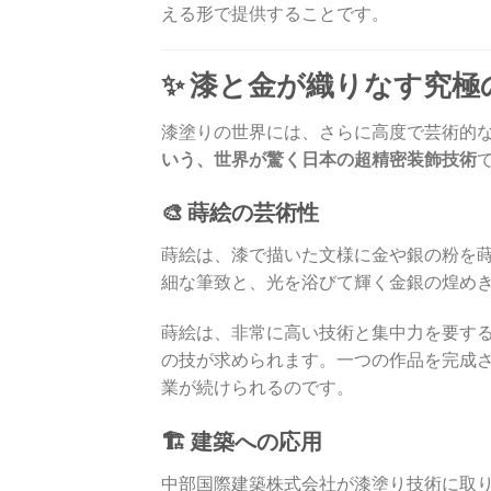
える形で提供することです。
✨ 漆と金が織りなす究
漆塗りの世界には、さらに高度で芸術的
いう、世界が驚く日本の超精密装飾技術
で
🎨 蒔絵の芸術性
蒔絵は、漆で描いた文様に金や銀の粉を
細な筆致と、光を浴びて輝く金銀の煌め
蒔絵は、非常に高い技術と集中力を要す
の技が求められます。一つの作品を完成
業が続けられるのです。
🏗️ 建築への応用
中部国際建築株式会社が漆塗り技術に取