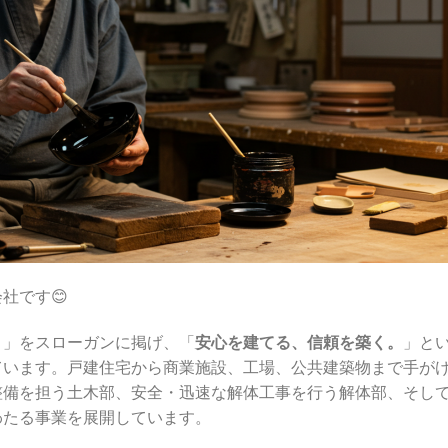
社です😊
。
」をスローガンに掲げ、「
安心を建てる、信頼を築く。
」と
ています。戸建住宅から商業施設、工場、公共建築物まで手が
整備を担う土木部、安全・迅速な解体工事を行う解体部、そし
わたる事業を展開しています。