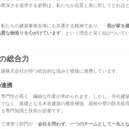
の奥深さを追求する姿勢は、私たちが品質と美に対してどれほ
、私たちの建築事業全体にも共通する精神であり、「
我が家を
品質な物造りを心がけています
」という理念と深く結びついて
めの総合力
建築株式会社が持つ総合的な強みと密接に連携しています。
の連携
て専門性が高く、繊細な作業が求められます。しかし、寺社建
けでなく、基礎となる木造建築の構造補強、屋根や壁の防水処
たる専門知識と技術が必要です。
して漆塗り部門が「
会社を問わず、一つのチームとして一丸と