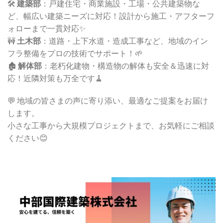
🛠️
建築部
：戸建住宅・商業施設・工場・公共建築物な
ど、幅広い建築ニーズに対応！設計から施工・アフターフ
ォローまで一貫対応✨
🚧
土木部
：道路・上下水道・造成工事など、地域のイン
フラ整備をプロの技術でサポート！🌱
🏚️
解体部
：老朽化建物・構造物の解体も安全＆迅速に対
応！近隣対策も万全です🧹
💬 地域の皆さまの声に寄り添い、最適なご提案をお届け
します。
小さな工事から大規模プロジェクトまで、お気軽にご相談
ください😊