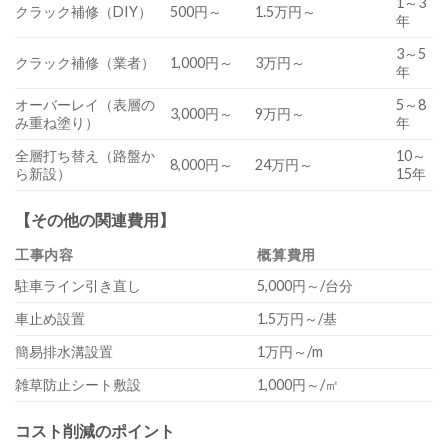
1～3
クラック補修（DIY）
500円～
1.5万円～
年
3～5
クラック補修（業者）
1,000円～
3万円～
年
オーバーレイ（表層の
5～8
3,000円～
9万円～
み重ね塗り）
年
全層打ち替え（路盤か
10～
8,000円～
24万円～
ら新設）
15年
【その他の関連費用】
工事内容
概算費用
駐車ライン引き直し
5,000円～/台分
車止め設置
1.5万円～/基
簡易排水溝設置
1万円～/m
雑草防止シート敷設
1,000円～/㎡
コスト削減のポイント