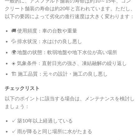
一般的に、アスファルト舗装の寿命は約10～15年、コン
クリート舗装の寿命は約20年と言われています。ただし、
以下の要因によって劣化の進行速度は大きく変わります：
🚚 使用頻度：車の台数や重量
💦 排水状況：水はけの良し悪し
🌍 地盤の状態：軟弱地盤や地下水位が高い場所
☀️ 気象条件：直射日光の強さ、凍結融解の繰り返し
🏗️ 施工品質：元々の設計・施工の良し悪し
チェックリスト
以下のポイントに該当する場合は、メンテナンスを検討し
ましょう：
✓ 築10年以上経過している
✓ 雨が降ると同じ場所に水がたまる