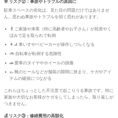
🚨 リスク②：事故やトラブルの原因に
駐車スペースの劣化は、見た目の問題だけではありませ
ん。思わぬ事故やトラブルを招く恐れがあります。
👵 ご家族や来客（特に高齢者やお子さん）が段差やく
ぼみで足を取られて転倒
👩‍🦼 車いすやベビーカーが操作しづらくなる
🚲 自転車が転倒する危険性
🚗 愛車のタイヤやホイールの損傷
👞 靴のヒールなどが舗装の隙間に挟まり、ケガやアイ
テムの破損につながる
これらはちょっとした不注意で起こりうる事故です。特に
家族や大切なお客様がケガをしてしまったら、取り返しが
つきません。
💰 リスク③：修繕費用の高額化