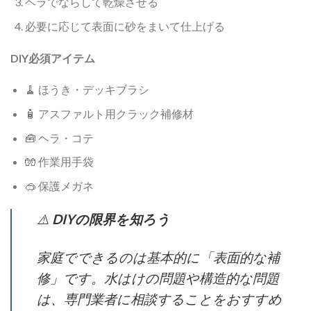
ヘラでならして乾燥させる
必要に応じて表面に砂をまいて仕上げる
DIY必須アイテム
🧹 ほうき・デッキブラシ
🧴 アスファルト用クラック補修材
🧰 ヘラ・コテ
🧤 作業用手袋
🥽 保護メガネ
⚠️
DIYの限界を知ろう
家庭でできるのは基本的に「表面的な補
修」です。水はけの問題や構造的な問題
は、専門業者に相談することをおすすめ