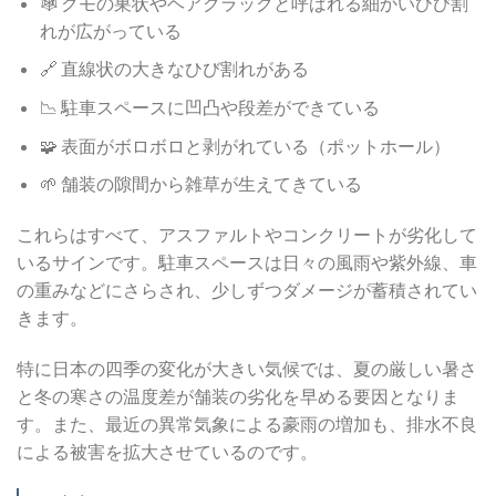
🕸️ クモの巣状やヘアクラックと呼ばれる細かいひび割
れが広がっている
🔗 直線状の大きなひび割れがある
📉 駐車スペースに凹凸や段差ができている
🧩 表面がボロボロと剥がれている（ポットホール）
🌱 舗装の隙間から雑草が生えてきている
これらはすべて、アスファルトやコンクリートが劣化して
いるサインです。駐車スペースは日々の風雨や紫外線、車
の重みなどにさらされ、少しずつダメージが蓄積されてい
きます。
特に日本の四季の変化が大きい気候では、夏の厳しい暑さ
と冬の寒さの温度差が舗装の劣化を早める要因となりま
す。また、最近の異常気象による豪雨の増加も、排水不良
による被害を拡大させているのです。