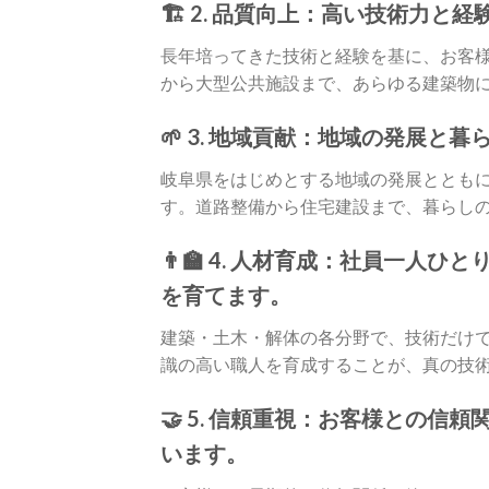
🏗️ 2. 品質向上：高い技術力
長年培ってきた技術と経験を基に、お客
から大型公共施設まで、あらゆる建築物
🌱 3. 地域貢献：地域の発展
岐阜県をはじめとする地域の発展ととも
す。道路整備から住宅建設まで、暮らし
👨‍🏫 4. 人材育成：社員一
を育てます。
建築・土木・解体の各分野で、技術だけ
識の高い職人を育成することが、真の技
🤝 5. 信頼重視：お客様との
います。