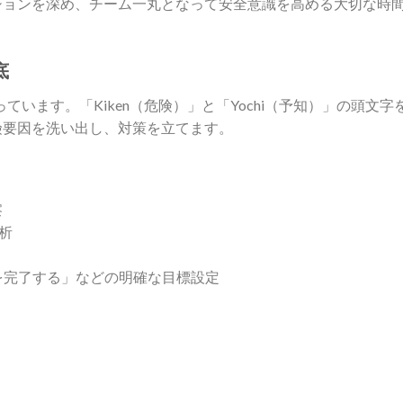
ションを深め、チーム一丸となって安全意識を高める大切な時
底
います。「Kiken（危険）」と「Yochi（予知）」の頭文字
険要因を洗い出し、対策を立てます。
察
析
を完了する」などの明確な目標設定