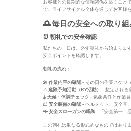
お客様との長期的な信頼関係を築くこと
で、ライフサイクル全体を通じてお客様
🌅 毎日の安全への取り
⏰ 朝礼での安全確認
私たちの一日は、必ず朝礼から始まりま
安全ポイントを確認します。
朝礼の流れ：
🎤
作業内容の確認
– その日の作業スケジ
⚠️
危険予知活動（KY活動）
– 想定され
🌡️
天候・体調チェック
– 気象条件と作業
🦺
安全装備の確認
– ヘルメット、安全帯
📢
安全スローガンの唱和
– 「安全第一、
この朝礼は単なる形式的なものではあり