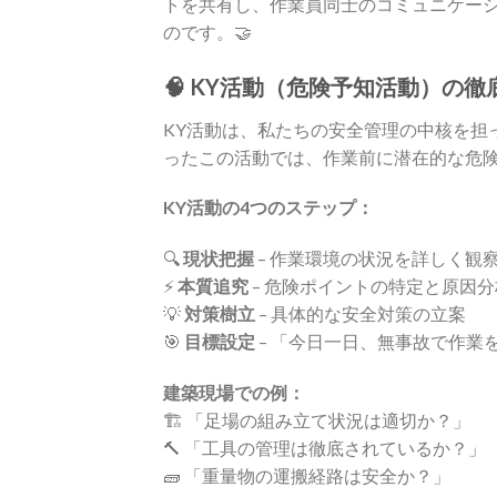
トを共有し、作業員同士のコミュニケー
のです。🤝
🧠 KY活動（危険予知活動）の徹
KY活動は、私たちの安全管理の中核を担って
ったこの活動では、作業前に潜在的な危
KY活動の4つのステップ：
🔍
現状把握
– 作業環境の状況を詳しく観
⚡
本質追究
– 危険ポイントの特定と原因分
💡
対策樹立
– 具体的な安全対策の立案
🎯
目標設定
– 「今日一日、無事故で作業
建築現場での例：
🏗️ 「足場の組み立て状況は適切か？」
🔨 「工具の管理は徹底されているか？」
🧱 「重量物の運搬経路は安全か？」