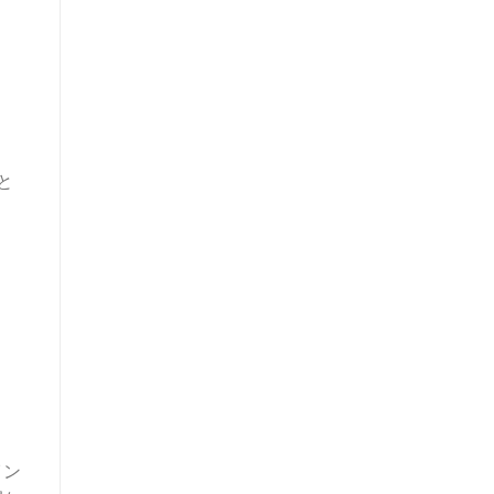
ま
と
イン