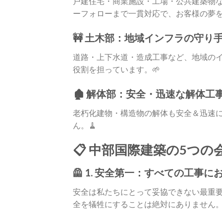
戸建住宅・商業施設・工場・公共建築物
ーフォローまで一貫対応で、お客様の夢
🚧
土木部
：地域インフラの守り
道路・上下水道・造成工事など、地域の
役割を担っています。🌱
🏚️
解体部
：安全・迅速な解体工
老朽化建物・構造物の解体も安全＆迅速
ん。🧹
📋 中部国際建築の5つの
🦺 1. 安全第一：すべての工
安全は私たちにとって妥協できない最重
全を犠牲にすることは絶対にありません