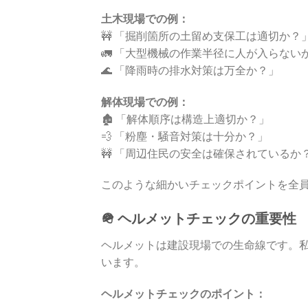
土木現場での例：
🚧 「掘削箇所の土留め支保工は適切か？
🚛 「大型機械の作業半径に人が入らない
🌊 「降雨時の排水対策は万全か？」
解体現場での例：
🏚️ 「解体順序は構造上適切か？」
💨 「粉塵・騒音対策は十分か？」
🚧 「周辺住民の安全は確保されているか
このような細かいチェックポイントを全
🪖 ヘルメットチェックの重要性
ヘルメットは建設現場での生命線です。
います。
ヘルメットチェックのポイント：