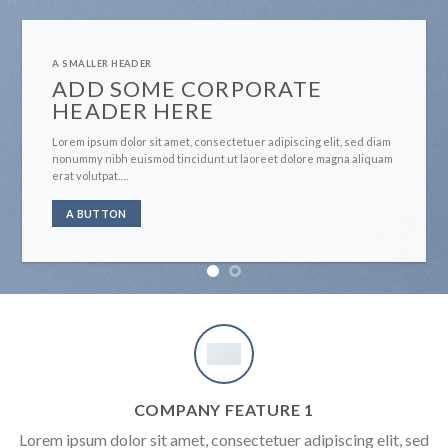
A SMALLER HEADER
ADD SOM
HEADER 
E CORPORATE
HERE
Lorem ipsum dolor sit
diam nonummy nibh e
 amet, consectetuer adipiscing elit, sed diam
aliquam erat volutpa
d tincidunt ut laoreet dolore magna aliquam
A BUTTON
COMPANY FEATURE 1
Lorem ipsum dolor sit amet, consectetuer adipiscing elit, sed