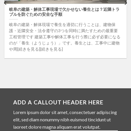
岐阜の建築・解体工事現場で欠かせない養生とは？近隣トラ
ブルを防ぐための安全な手順
岐阜の建築・解体現場で養生を適切に行うことは、建物保
護・近隣安全・法令遵守の3つを同時に満たすための最重要
工程管理です 建築工事や解体工事を行う際に必ず必要になる
のが「養生（ようじょう）」です。養生とは、工事中に建物
や周[続きを見る][続きを見る]
ADD A CALLOUT HEADER HERE
Lorem ipsum dolor sit amet, consectetuer adipiscing
elit, sed diam nonummy nibh euismod tincidunt ut
laoreet dolore magna aliquam erat volutpat.