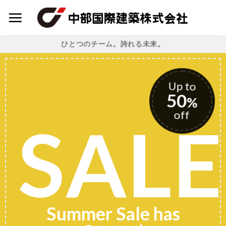
Skip
to
content
ひとつのチーム。誇れる未来。
Up to
50
%
off
SALE
Summer Sale has