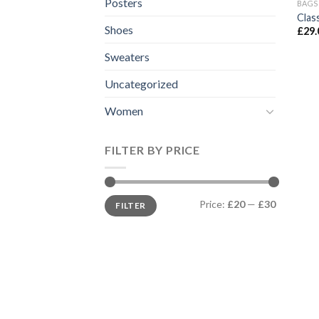
Posters
BAGS
Clas
Shoes
£
29.
Sweaters
Uncategorized
Women
FILTER BY PRICE
Min
Max
Price:
£20
—
£30
FILTER
price
price