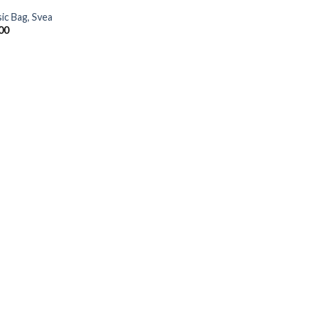
sic Bag, Svea
00