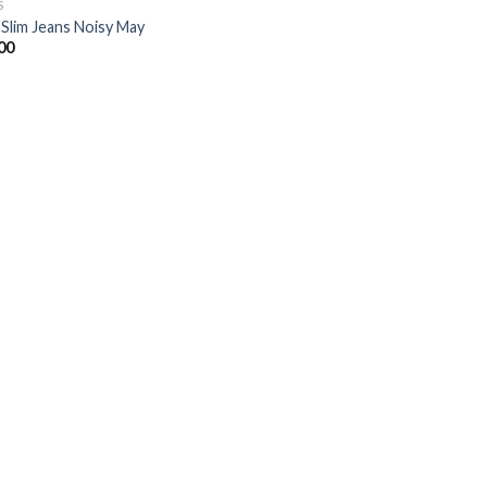
S
 Slim Jeans Noisy May
00