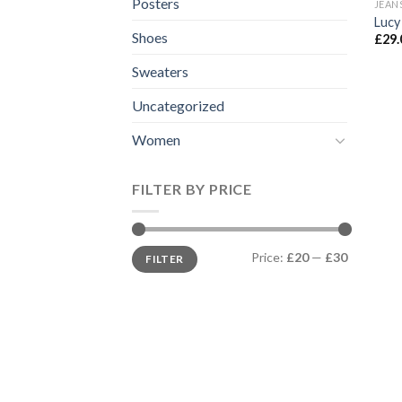
Posters
JEAN
Lucy
Shoes
£
29.
Sweaters
Uncategorized
Women
FILTER BY PRICE
Min
Max
Price:
£20
—
£30
FILTER
price
price