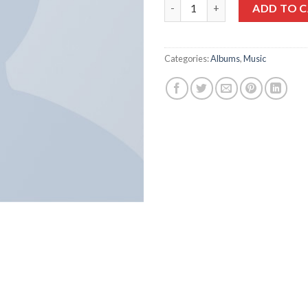
Woo Album #1 quantity
ADD TO 
Categories:
Albums
,
Music