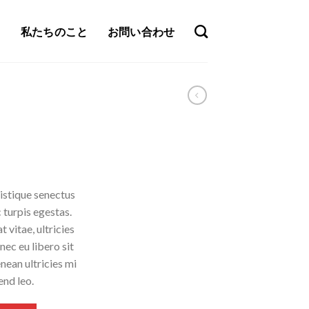
私たちのこと
お問い合わせ
istique senectus
 turpis egestas.
 vitae, ultricies
nec eu libero sit
ean ultricies mi
end leo.